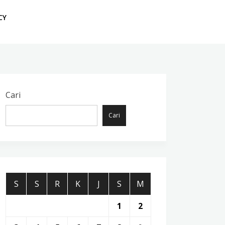
CY
Cari
Cari
S
S
R
K
J
S
M
1
2