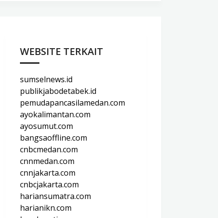
WEBSITE TERKAIT
sumselnews.id
publikjabodetabek.id
pemudapancasilamedan.com
ayokalimantan.com
ayosumut.com
bangsaoffline.com
cnbcmedan.com
cnnmedan.com
cnnjakarta.com
cnbcjakarta.com
hariansumatra.com
harianikn.com