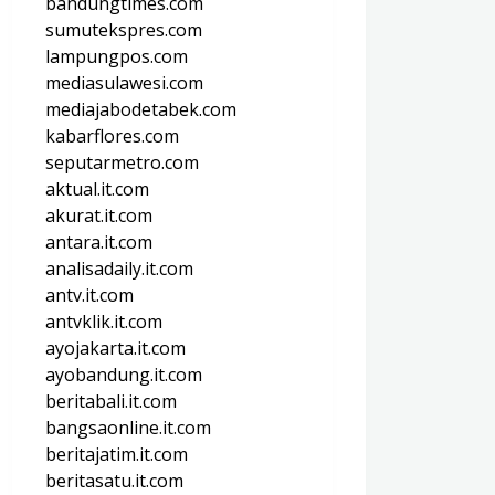
bandungtimes.com
sumutekspres.com
lampungpos.com
mediasulawesi.com
mediajabodetabek.com
kabarflores.com
seputarmetro.com
aktual.it.com
akurat.it.com
antara.it.com
analisadaily.it.com
antv.it.com
antvklik.it.com
ayojakarta.it.com
ayobandung.it.com
beritabali.it.com
bangsaonline.it.com
beritajatim.it.com
beritasatu.it.com