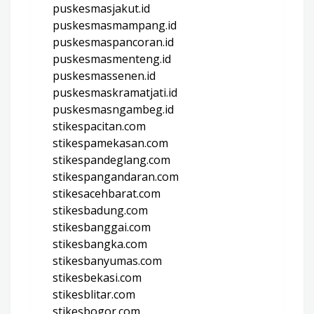
puskesmasjakut.id
puskesmasmampang.id
puskesmaspancoran.id
puskesmasmenteng.id
puskesmassenen.id
puskesmaskramatjati.id
puskesmasngambeg.id
stikespacitan.com
stikespamekasan.com
stikespandeglang.com
stikespangandaran.com
stikesacehbarat.com
stikesbadung.com
stikesbanggai.com
stikesbangka.com
stikesbanyumas.com
stikesbekasi.com
stikesblitar.com
stikesbogor.com