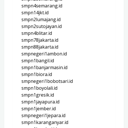
smpn4semarang.id
smpn14jkt.id
smpn2lumajang.id
smpn2sutojayan.id
smpn4blitar.id
smpn78jakarta.id
smpn88jakarta.id
smpnegeri1ambon.id
smpn1bangil.id
smpn1banjarmasin.id
smpn1biora.id
smpnegeri1bobotsari.id
smpn1boyolali.id
smpn1gresik.id
smpn1jayapura.id
smpn1jember.id
smpnegeri1jepara.id
smpn1karanganyar.id