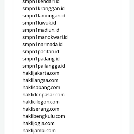
smpn1kendari.id
smpn1kranggan.id
smpn1lamongan.id
smpn1luwuk.id
smpn1madiun.id
smpn1manokwari.id
smpn1narmada.id
smpn1pacitan.id
smpn1padang.id
smpn1pailangga.id
haklijakarta.com
haklilangsa.com
haklisabang.com
haklidenpasar.com
haklicilegon.com
hakliserang.com
haklibengkulu.com
haklijogja.com
haklijambi.com