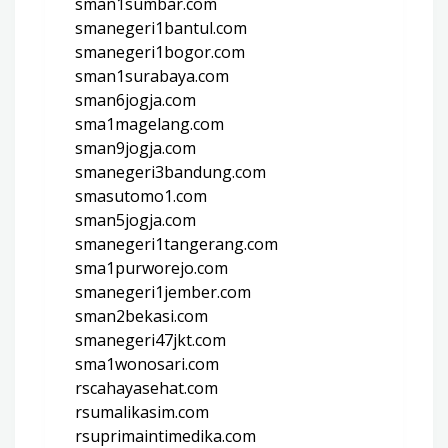
sman1sumbar.com
smanegeri1bantul.com
smanegeri1bogor.com
sman1surabaya.com
sman6jogja.com
sma1magelang.com
sman9jogja.com
smanegeri3bandung.com
smasutomo1.com
sman5jogja.com
smanegeri1tangerang.com
sma1purworejo.com
smanegeri1jember.com
sman2bekasi.com
smanegeri47jkt.com
sma1wonosari.com
rscahayasehat.com
rsumalikasim.com
rsuprimaintimedika.com