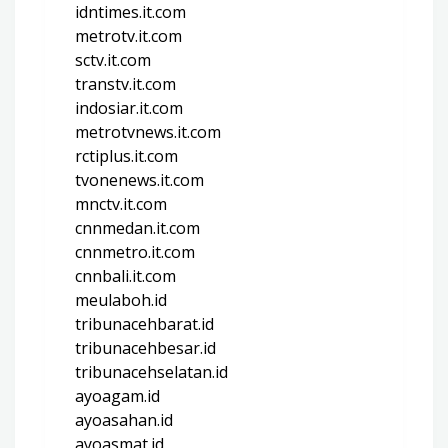
idntimes.it.com
metrotv.it.com
sctv.it.com
transtv.it.com
indosiar.it.com
metrotvnews.it.com
rctiplus.it.com
tvonenews.it.com
mnctv.it.com
cnnmedan.it.com
cnnmetro.it.com
cnnbali.it.com
meulaboh.id
tribunacehbarat.id
tribunacehbesar.id
tribunacehselatan.id
ayoagam.id
ayoasahan.id
ayoasmat.id