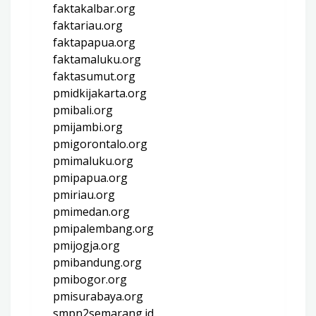
faktakalbar.org
faktariau.org
faktapapua.org
faktamaluku.org
faktasumut.org
pmidkijakarta.org
pmibali.org
pmijambi.org
pmigorontalo.org
pmimaluku.org
pmipapua.org
pmiriau.org
pmimedan.org
pmipalembang.org
pmijogja.org
pmibandung.org
pmibogor.org
pmisurabaya.org
smpn2semarang.id