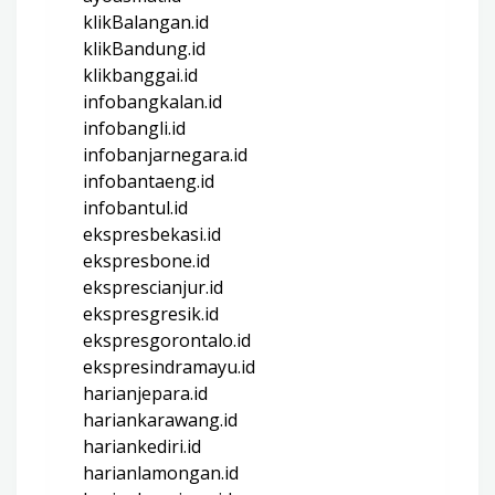
klikBalangan.id
klikBandung.id
klikbanggai.id
infobangkalan.id
infobangli.id
infobanjarnegara.id
infobantaeng.id
infobantul.id
ekspresbekasi.id
ekspresbone.id
eksprescianjur.id
ekspresgresik.id
ekspresgorontalo.id
ekspresindramayu.id
harianjepara.id
hariankarawang.id
hariankediri.id
harianlamongan.id