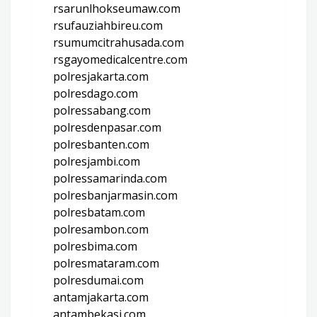
rsarunlhokseumaw.com
rsufauziahbireu.com
rsumumcitrahusada.com
rsgayomedicalcentre.com
polresjakarta.com
polresdago.com
polressabang.com
polresdenpasar.com
polresbanten.com
polresjambi.com
polressamarinda.com
polresbanjarmasin.com
polresbatam.com
polresambon.com
polresbima.com
polresmataram.com
polresdumai.com
antamjakarta.com
antambekasi.com