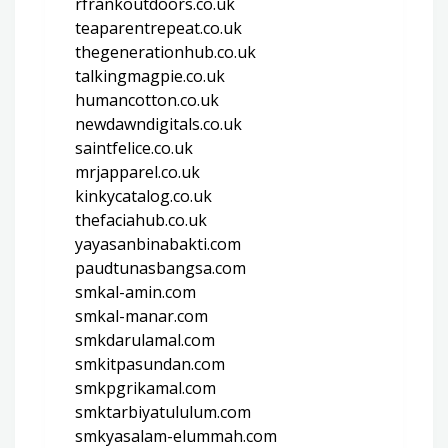
rfrankoutdoors.co.uk
teaparentrepeat.co.uk
thegenerationhub.co.uk
talkingmagpie.co.uk
humancotton.co.uk
newdawndigitals.co.uk
saintfelice.co.uk
mrjapparel.co.uk
kinkycatalog.co.uk
thefaciahub.co.uk
yayasanbinabakti.com
paudtunasbangsa.com
smkal-amin.com
smkal-manar.com
smkdarulamal.com
smkitpasundan.com
smkpgrikamal.com
smktarbiyatululum.com
smkyasalam-elummah.com