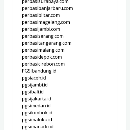
perbasisurabaya.com
perbasibanjarbaru.com
perbasiblitar.com
perbasimagelang.com
perbasijambi.com
perbasiserang.com
perbasitangerang.com
perbasimalang.com
perbasidepok.com
perbasicirebon.com
PGSIbandung.id
pgsiaceh.id
pgsijambi.id
pgsibali.id
pgsijakarta.id
pgsimedan.id
pgsilombok.id
pgsimaluku.id
pgsimanado.id