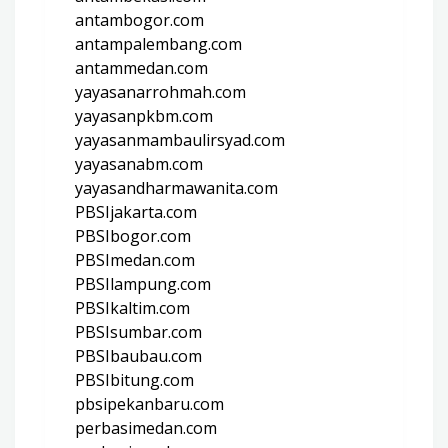
antambogor.com
antampalembang.com
antammedan.com
yayasanarrohmah.com
yayasanpkbm.com
yayasanmambaulirsyad.com
yayasanabm.com
yayasandharmawanita.com
PBSIjakarta.com
PBSIbogor.com
PBSImedan.com
PBSIlampung.com
PBSIkaltim.com
PBSIsumbar.com
PBSIbaubau.com
PBSIbitung.com
pbsipekanbaru.com
perbasimedan.com