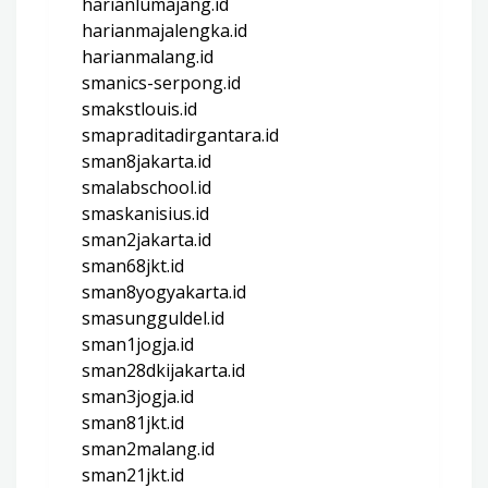
harianlumajang.id
harianmajalengka.id
harianmalang.id
smanics-serpong.id
smakstlouis.id
smapraditadirgantara.id
sman8jakarta.id
smalabschool.id
smaskanisius.id
sman2jakarta.id
sman68jkt.id
sman8yogyakarta.id
smasungguldel.id
sman1jogja.id
sman28dkijakarta.id
sman3jogja.id
sman81jkt.id
sman2malang.id
sman21jkt.id