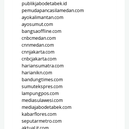
publikjabodetabek.id
pemudapancasilamedan.com
ayokalimantan.com
ayosumut.com
bangsaoffline.com
cnbcmedan.com
cnnmedan.com
cnnjakarta.com
cnbcjakarta.com
hariansumatra.com
harianikn.com
bandungtimes.com
sumutekspres.com
lampungpos.com
mediasulawesi.com
mediajabodetabek.com
kabarflores.com
seputarmetro.com
aktual.it.com