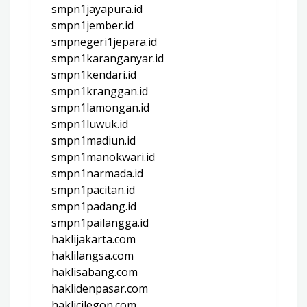
smpn1jayapura.id
smpn1jember.id
smpnegeri1jepara.id
smpn1karanganyar.id
smpn1kendari.id
smpn1kranggan.id
smpn1lamongan.id
smpn1luwuk.id
smpn1madiun.id
smpn1manokwari.id
smpn1narmada.id
smpn1pacitan.id
smpn1padang.id
smpn1pailangga.id
haklijakarta.com
haklilangsa.com
haklisabang.com
haklidenpasar.com
haklicilegon.com