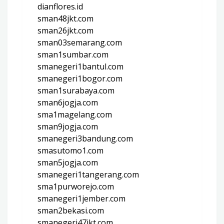
dianflores.id
sman48jkt.com
sman26jkt.com
sman03semarang.com
sman1sumbar.com
smanegeri1bantul.com
smanegeri1bogor.com
sman1surabaya.com
sman6jogja.com
sma1magelang.com
sman9jogja.com
smanegeri3bandung.com
smasutomo1.com
sman5jogja.com
smanegeri1tangerang.com
sma1purworejo.com
smanegeri1jember.com
sman2bekasi.com
smanegeri47jkt.com