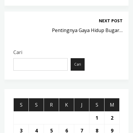
NEXT POST
Pentingnya Gaya Hidup Bugar…
Cari
Cari
S
S
R
K
J
S
M
1
2
3
4
5
6
7
8
9