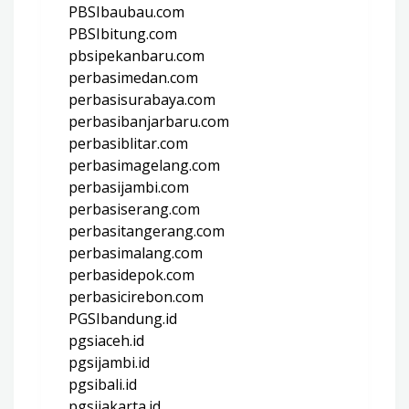
PBSIbaubau.com
PBSIbitung.com
pbsipekanbaru.com
perbasimedan.com
perbasisurabaya.com
perbasibanjarbaru.com
perbasiblitar.com
perbasimagelang.com
perbasijambi.com
perbasiserang.com
perbasitangerang.com
perbasimalang.com
perbasidepok.com
perbasicirebon.com
PGSIbandung.id
pgsiaceh.id
pgsijambi.id
pgsibali.id
pgsijakarta.id