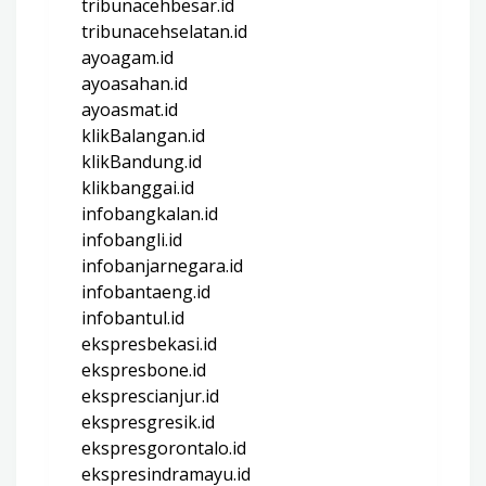
tribunacehbesar.id
tribunacehselatan.id
ayoagam.id
ayoasahan.id
ayoasmat.id
klikBalangan.id
klikBandung.id
klikbanggai.id
infobangkalan.id
infobangli.id
infobanjarnegara.id
infobantaeng.id
infobantul.id
ekspresbekasi.id
ekspresbone.id
eksprescianjur.id
ekspresgresik.id
ekspresgorontalo.id
ekspresindramayu.id