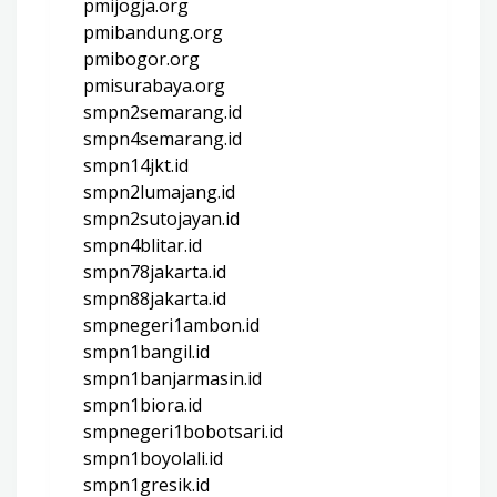
pmijogja.org
pmibandung.org
pmibogor.org
pmisurabaya.org
smpn2semarang.id
smpn4semarang.id
smpn14jkt.id
smpn2lumajang.id
smpn2sutojayan.id
smpn4blitar.id
smpn78jakarta.id
smpn88jakarta.id
smpnegeri1ambon.id
smpn1bangil.id
smpn1banjarmasin.id
smpn1biora.id
smpnegeri1bobotsari.id
smpn1boyolali.id
smpn1gresik.id