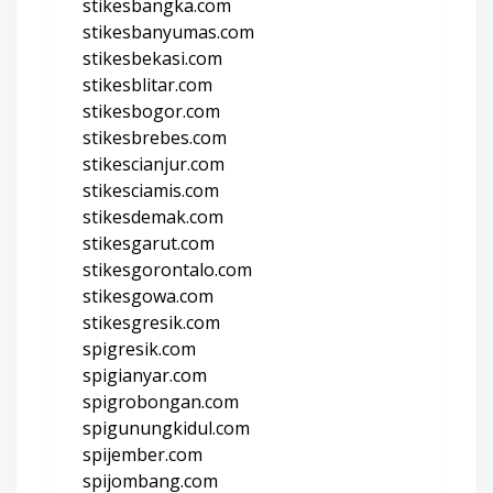
stikesbangka.com
stikesbanyumas.com
stikesbekasi.com
stikesblitar.com
stikesbogor.com
stikesbrebes.com
stikescianjur.com
stikesciamis.com
stikesdemak.com
stikesgarut.com
stikesgorontalo.com
stikesgowa.com
stikesgresik.com
spigresik.com
spigianyar.com
spigrobongan.com
spigunungkidul.com
spijember.com
spijombang.com