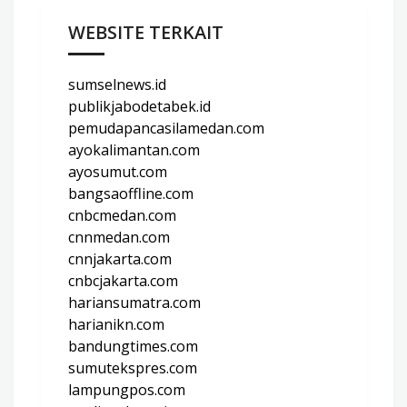
WEBSITE TERKAIT
sumselnews.id
publikjabodetabek.id
pemudapancasilamedan.com
ayokalimantan.com
ayosumut.com
bangsaoffline.com
cnbcmedan.com
cnnmedan.com
cnnjakarta.com
cnbcjakarta.com
hariansumatra.com
harianikn.com
bandungtimes.com
sumutekspres.com
lampungpos.com