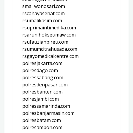
sma1wonosari.com
rscahayasehat.com
rsumalikasim.com
rsuprimaintimedika.com
rsarunlhokseumaw.com
rsufauziahbireu.com
rsumumcitrahusada.com
rsgayomedicalcentre.com
polresjakarta.com
polresdago.com
polressabang.com
polresdenpasar.com
polresbanten.com
polresjambi.com
polressamarinda.com
polresbanjarmasin.com
polresbatam.com
polresambon.com