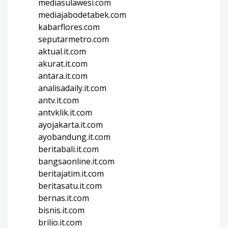
mediasulawesi.com
mediajabodetabek.com
kabarflores.com
seputarmetro.com
aktual.it.com
akurat.it.com
antara.it.com
analisadaily.it.com
antv.it.com
antvklik.it.com
ayojakarta.it.com
ayobandung.it.com
beritabali.it.com
bangsaonline.it.com
beritajatim.it.com
beritasatu.it.com
bernas.it.com
bisnis.it.com
brilio.it.com