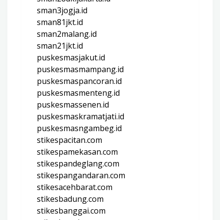
sman3jogja.id
sman81jkt.id
sman2malang.id
sman21jkt.id
puskesmasjakut.id
puskesmasmampang.id
puskesmaspancoran.id
puskesmasmenteng.id
puskesmassenen.id
puskesmaskramatjati.id
puskesmasngambeg.id
stikespacitan.com
stikespamekasan.com
stikespandeglang.com
stikespangandaran.com
stikesacehbarat.com
stikesbadung.com
stikesbanggai.com