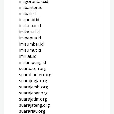
imigorontalo.id
imibanten.id
imibali.id
imijambi.id
imikalbar.id
imikalsel.id
imipapua.id
imisumbar.id
imisumut.id
imiriau.id
imilampung.id
suaraaceh.org
suarabanten.org
suarajogja.org
suarajambi.org
suarajabar.org
suarajatim.org
suarajateng.org
suarariau.org