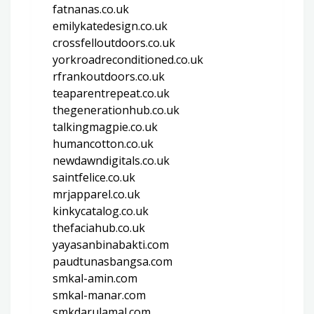
fatnanas.co.uk
emilykatedesign.co.uk
crossfelloutdoors.co.uk
yorkroadreconditioned.co.uk
rfrankoutdoors.co.uk
teaparentrepeat.co.uk
thegenerationhub.co.uk
talkingmagpie.co.uk
humancotton.co.uk
newdawndigitals.co.uk
saintfelice.co.uk
mrjapparel.co.uk
kinkycatalog.co.uk
thefaciahub.co.uk
yayasanbinabakti.com
paudtunasbangsa.com
smkal-amin.com
smkal-manar.com
smkdarulamal.com