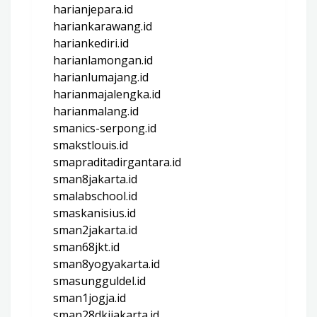
harianjepara.id
hariankarawang.id
hariankediri.id
harianlamongan.id
harianlumajang.id
harianmajalengka.id
harianmalang.id
smanics-serpong.id
smakstlouis.id
smapraditadirgantara.id
sman8jakarta.id
smalabschool.id
smaskanisius.id
sman2jakarta.id
sman68jkt.id
sman8yogyakarta.id
smasungguldel.id
sman1jogja.id
sman28dkijakarta.id