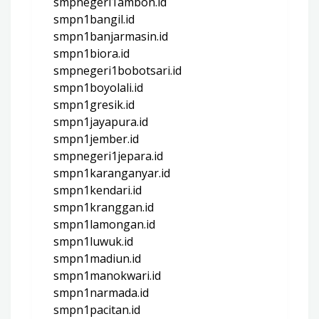
smpnegeri1ambon.id
smpn1bangil.id
smpn1banjarmasin.id
smpn1biora.id
smpnegeri1bobotsari.id
smpn1boyolali.id
smpn1gresik.id
smpn1jayapura.id
smpn1jember.id
smpnegeri1jepara.id
smpn1karanganyar.id
smpn1kendari.id
smpn1kranggan.id
smpn1lamongan.id
smpn1luwuk.id
smpn1madiun.id
smpn1manokwari.id
smpn1narmada.id
smpn1pacitan.id