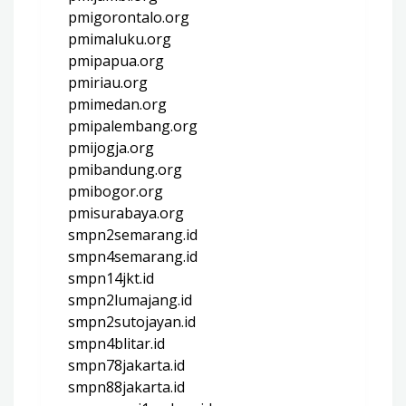
pmigorontalo.org
pmimaluku.org
pmipapua.org
pmiriau.org
pmimedan.org
pmipalembang.org
pmijogja.org
pmibandung.org
pmibogor.org
pmisurabaya.org
smpn2semarang.id
smpn4semarang.id
smpn14jkt.id
smpn2lumajang.id
smpn2sutojayan.id
smpn4blitar.id
smpn78jakarta.id
smpn88jakarta.id