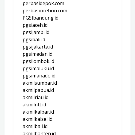
perbasidepok.com
perbasicirebon.com
PGSIbandung.id
pgsiaceh.id
pgsijambi.id
pgsibali.id
pgsijakarta.id
pgsimedan.id
pgsilombok.id
pgsimaluku.id
pgsimanado.id
akmilsumbar.id
akmilpapua.id
akmilriau.id
akmilntt.id
akmilkalbar.id
akmilkalsel.id
akmilbali.id
akmilbanten.id