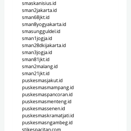
smaskanisius.id
sman2jakarta.id
sman68jkt.id
sman8yogyakarta.id
smasungguldel.id
sman1jogja.id
sman28dkijakarta.id
sman3jogja.id
sman81jkt.id
sman2malang.id
sman21jkt.id
puskesmasjakut.id
puskesmasmampang.id
puskesmaspancoran.id
puskesmasmenteng.id
puskesmassenen.id
puskesmaskramatjati.id
puskesmasngambeg.id
stikespacitan.com