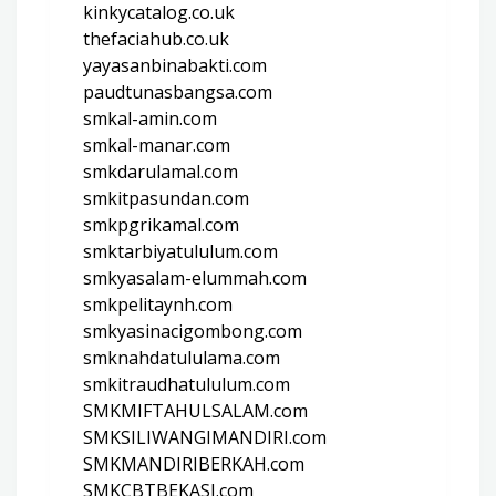
kinkycatalog.co.uk
thefaciahub.co.uk
yayasanbinabakti.com
paudtunasbangsa.com
smkal-amin.com
smkal-manar.com
smkdarulamal.com
smkitpasundan.com
smkpgrikamal.com
smktarbiyatululum.com
smkyasalam-elummah.com
smkpelitaynh.com
smkyasinacigombong.com
smknahdatululama.com
smkitraudhatululum.com
SMKMIFTAHULSALAM.com
SMKSILIWANGIMANDIRI.com
SMKMANDIRIBERKAH.com
SMKCBTBEKASI.com