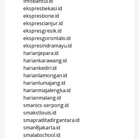
infobantul.id
ekspresbekasi.id
ekspresbone.id
eksprescianjur.id
ekspresgresik.id
ekspresgorontalo.id
ekspresindramayu.id
harianjepara.id
hariankarawang.id
hariankediri.id
harianlamongan.id
harianlumajang.id
harianmajalengka.id
harianmalang.id
smanics-serpong.id
smakstlouis.id
smapraditadirgantara.id
sman8jakarta.id
smalabschool.id