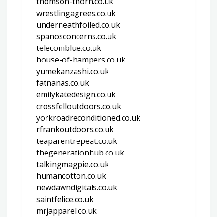
thomson-thorn.co.uk
wrestlingagrees.co.uk
underneathfoiled.co.uk
spanosconcerns.co.uk
telecomblue.co.uk
house-of-hampers.co.uk
yumekanzashi.co.uk
fatnanas.co.uk
emilykatedesign.co.uk
crossfelloutdoors.co.uk
yorkroadreconditioned.co.uk
rfrankoutdoors.co.uk
teaparentrepeat.co.uk
thegenerationhub.co.uk
talkingmagpie.co.uk
humancotton.co.uk
newdawndigitals.co.uk
saintfelice.co.uk
mrjapparel.co.uk