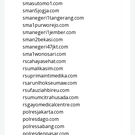
smasutomo1.com
sman5jogja.com
smanegeri1tangerang.com
sma1purworejo.com
smanegeri1jember.com
sman2bekasi.com
smanegeri47jkt.com
sma1wonosari.com
rscahayasehat.com
rsumalikasim.com
rsuprimaintimedika.com
rsarunlhokseumaw.com
rsufauziahbireu.com
rsumumcitrahusada.com
rsgayomedicalcentre.com
polresjakarta.com
polresdago.com
polressabang.com
polresdenpasar.com