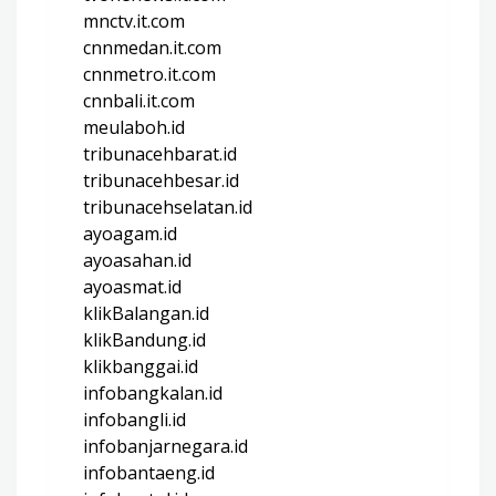
mnctv.it.com
cnnmedan.it.com
cnnmetro.it.com
cnnbali.it.com
meulaboh.id
tribunacehbarat.id
tribunacehbesar.id
tribunacehselatan.id
ayoagam.id
ayoasahan.id
ayoasmat.id
klikBalangan.id
klikBandung.id
klikbanggai.id
infobangkalan.id
infobangli.id
infobanjarnegara.id
infobantaeng.id