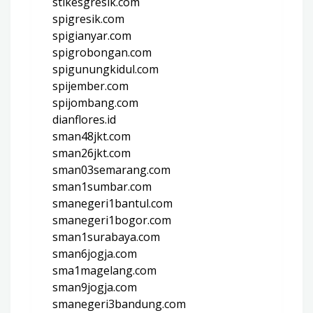
stikesgresik.com
spigresik.com
spigianyar.com
spigrobongan.com
spigunungkidul.com
spijember.com
spijombang.com
dianflores.id
sman48jkt.com
sman26jkt.com
sman03semarang.com
sman1sumbar.com
smanegeri1bantul.com
smanegeri1bogor.com
sman1surabaya.com
sman6jogja.com
sma1magelang.com
sman9jogja.com
smanegeri3bandung.com