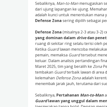
Sebaliknya,
Man-to-Man
menugaskan set
dari ujung lapangan ke ujung. Memaham
adalah kunci untuk menentukan mana y
Defense Zona
sering dipilih sebagai 
Defense Zona
(misalnya 2-3 atau 3-2) 
yang dominan dalam
drive
dan penet
ruang di sekitar ring selalu terisi oleh
Ketika
Guard
lawan mencoba melakukan p
pemain, memaksa
Guard
tersebut mene
keluar. Dalam analisis pertandingan fin
Maret 2025, tim yang beralih ke
Zona
Pe
tembakan
Guard
terbaik lawan di area
kelemahan
Defense Zona
adalah keren
menembak jarak jauh, terutama dari su
Sebaliknya,
Pertahanan
Man-to-Man
a
Guard
lawan yang unggul dalam men
(pergerakan tanpa bola). Dengan menj