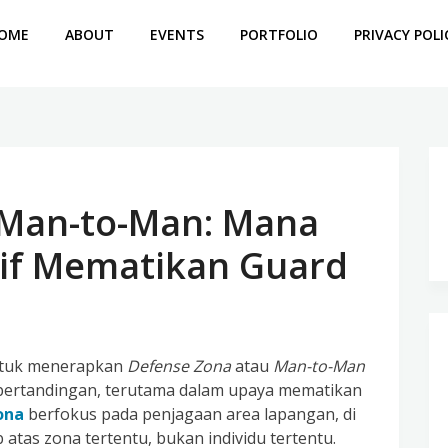
OME
ABOUT
EVENTS
PORTFOLIO
PRIVACY POLI
 Man-to-Man: Mana
tif Mematikan Guard
untuk menerapkan
Defense Zona
atau
Man-to-Man
r pertandingan, terutama dalam upaya mematikan
ona
berfokus pada penjagaan area lapangan, di
tas zona tertentu, bukan individu tertentu.