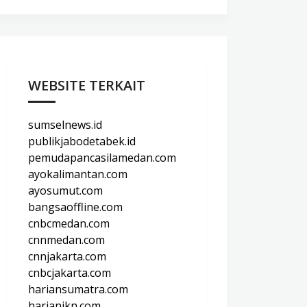
WEBSITE TERKAIT
sumselnews.id
publikjabodetabek.id
pemudapancasilamedan.com
ayokalimantan.com
ayosumut.com
bangsaoffline.com
cnbcmedan.com
cnnmedan.com
cnnjakarta.com
cnbcjakarta.com
hariansumatra.com
harianikn.com