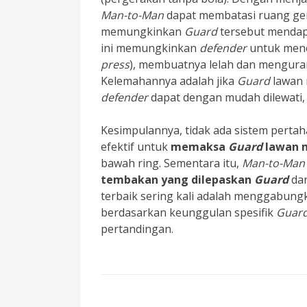
Man-to-Man
dapat membatasi ruang ge
memungkinkan
Guard
tersebut mendap
ini memungkinkan
defender
untuk men
press
), membuatnya lelah dan mengura
Kelemahannya adalah jika
Guard
lawan 
defender
dapat dengan mudah dilewati, 
Kesimpulannya, tidak ada sistem perta
efektif untuk
memaksa
Guard
lawan m
bawah ring. Sementara itu,
Man-to-Man
tembakan yang dilepaskan
Guard
dan
terbaik sering kali adalah menggabungk
berdasarkan keunggulan spesifik
Guar
pertandingan.