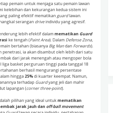
iap pemain untuk menjaga satu pemain lawan
i kelebihan dan kekurangan kedua sistem ini
ang paling efektif mematikan
guard
lawan.
penangkal serangan
drive
individu yang agresif.
cenderung lebih efektif dalam
mematikan
Guard
rasi
ke tengah (
Paint Area
). Dalam
Defense Zona
,
 pemain bertahan (biasanya
Big Man
dan
Forwards
).
enetrasi, ia akan disambut oleh lebih dari satu
mbak dari jarak menengah atau mengoper bola
al liga basket perguruan tinggi pada tanggal 18
rtahanan berhasil mengurangi persentase
 dalam hingga
25%
di kuarter keempat. Namun,
tanannya terhadap
Guard
yang jeli dan mahir
dut lapangan (
corner three-point
).
dalah pilihan yang ideal untuk
mematikan
embak jarak jauh dan
off-ball movement
aga
Guard
lawan secara individu, pertahanan