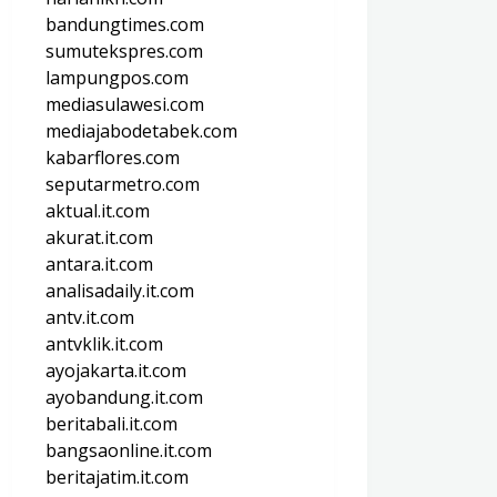
bandungtimes.com
sumutekspres.com
lampungpos.com
mediasulawesi.com
mediajabodetabek.com
kabarflores.com
seputarmetro.com
aktual.it.com
akurat.it.com
antara.it.com
analisadaily.it.com
antv.it.com
antvklik.it.com
ayojakarta.it.com
ayobandung.it.com
beritabali.it.com
bangsaonline.it.com
beritajatim.it.com