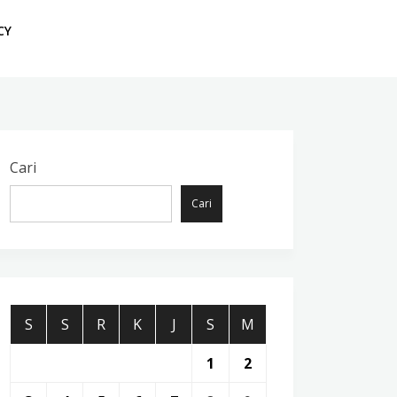
CY
Cari
Cari
S
S
R
K
J
S
M
1
2