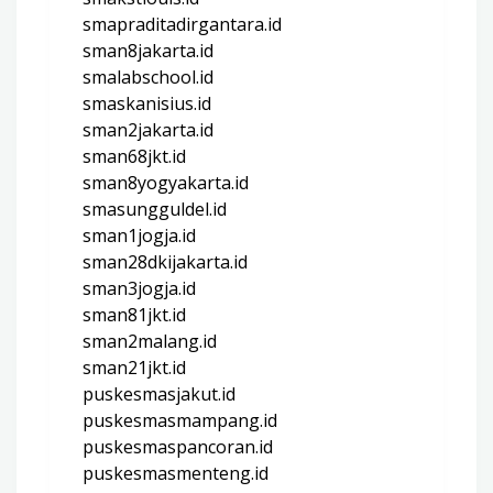
smapraditadirgantara.id
sman8jakarta.id
smalabschool.id
smaskanisius.id
sman2jakarta.id
sman68jkt.id
sman8yogyakarta.id
smasungguldel.id
sman1jogja.id
sman28dkijakarta.id
sman3jogja.id
sman81jkt.id
sman2malang.id
sman21jkt.id
puskesmasjakut.id
puskesmasmampang.id
puskesmaspancoran.id
puskesmasmenteng.id