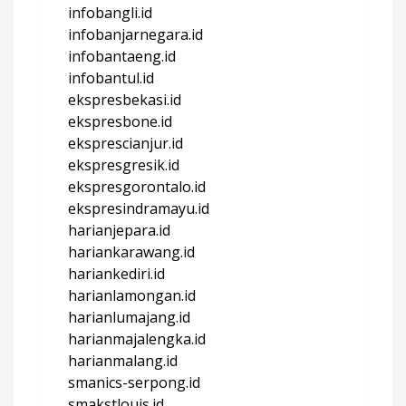
infobangli.id
infobanjarnegara.id
infobantaeng.id
infobantul.id
ekspresbekasi.id
ekspresbone.id
eksprescianjur.id
ekspresgresik.id
ekspresgorontalo.id
ekspresindramayu.id
harianjepara.id
hariankarawang.id
hariankediri.id
harianlamongan.id
harianlumajang.id
harianmajalengka.id
harianmalang.id
smanics-serpong.id
smakstlouis.id