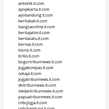
antvklik.it.com
ayojakarta.it.com
ayobandung.it.com
beritabali.it.com
bangsaonline.it.com
beritajatim.it.com
beritasatu.it.com
bernas.it.com
bisnis.it.com
brilio.it.com
bogortribunnews.it.com
jogjakompas.it.com
cekaja.it.com
jogjatribunnews.it.com
dkitribunnews.it.com
medantribunnews.it.com
papuatribunnews.it.com
cnbcjogja.it.com
cnbcbandung.it.com