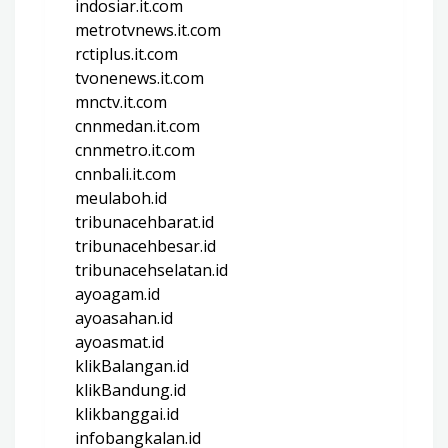
indosiar.it.com
metrotvnews.it.com
rctiplus.it.com
tvonenews.it.com
mnctv.it.com
cnnmedan.it.com
cnnmetro.it.com
cnnbali.it.com
meulaboh.id
tribunacehbarat.id
tribunacehbesar.id
tribunacehselatan.id
ayoagam.id
ayoasahan.id
ayoasmat.id
klikBalangan.id
klikBandung.id
klikbanggai.id
infobangkalan.id