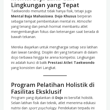
Lingkungan yang Tepat
Taekwondo menuntut tidak hanya fisik, tetapi juga
Mental Baja Mahasiswa
.
Dojo Khusus
berperan
sebagai tempat pembentukan mental ini. Atmosfer
yang tenang dan penuh hormat membantu atlet
mengembangkan fokus dan ketenangan saat berada di
bawah tekanan.
Mereka diajarkan untuk menghargai setiap sesi latihan
dan lawan tanding. Disiplin diri yang tertanam di dalam
dojo terbawa hingga ke arena kompetisi. Lingkungan
ini adalah kunci di balik
Prestasi Atlet Taekwondo
yang konsisten dari Langkat.
Program Pelatihan Holistik di
Fasilitas Eksklusif
Program yang dijalankan di
Dojo
ini bersifat holistik.
Selain latihan fisik dan teknik, atlet menerima edukasi
nutrisi dan
sport psychology
. Pendekatan terpadu ini