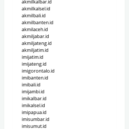
akmilkalbar.id
akmilkalsel.id
akmilbali.id
akmilbanten.id
akmilaceh.id
akmiljabar.id
akmiljateng.id
akmiljatim.id
imijatim.id
imijateng.id
imigorontalo.id
imibanten.id
imibali.id
imijambi.id
imikalbar.id
imikalsel.id
imipapua.id
imisumbar.id
imisumut.id