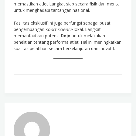
memastikan atlet Langkat siap secara fisik dan mental
untuk menghadapi tantangan nasional.
Fasilitas eksklusif ini juga berfungsi sebagai pusat
pengembangan
sport science
lokal. Langkat
memanfaatkan potensi
Dojo
untuk melakukan
penelitian tentang performa atlet. Hal ini meningkatkan
kualitas pelatihan secara berkelanjutan dan inovatif.