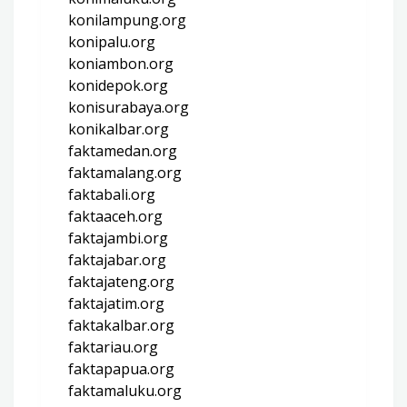
konilampung.org
konipalu.org
koniambon.org
konidepok.org
konisurabaya.org
konikalbar.org
faktamedan.org
faktamalang.org
faktabali.org
faktaaceh.org
faktajambi.org
faktajabar.org
faktajateng.org
faktajatim.org
faktakalbar.org
faktariau.org
faktapapua.org
faktamaluku.org