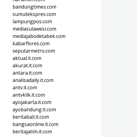
bandungtimes.com
sumutekspres.com
lampungpos.com
mediasulawesi.com
mediajabodetabek.com
kabarflores.com
seputarmetro.com
aktual.it.com
akurat.it.com
antara.it.com
analisadaily.it.com
antv.it.com
antvklik.it.com
ayojakarta.it.com
ayobandung.it.com
beritabali.it.com
bangsaonline.it.com
beritajatim.it.com