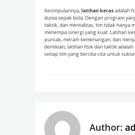
Kesimpulannya,
latihan keras
adalah f
dunia sepak bola. Dengan program yang i
taktik, dan mentalitas, tim tidak hany
menempa sinergi yang kuat. Latihan ker
puncak, meraih kemenangan, dan menjad
demikian, latihan fisik dan taktik adalah
setiap tim yang bercita-cita untuk sukse
Author:
a