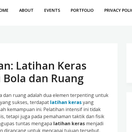
OME
ABOUT
EVENTS
PORTFOLIO
PRIVACY POLI
n: Latihan Keras
 Bola dan Ruang
a dan ruang adalah dua elemen terpenting untuk
 yang sukses, terdapat
latihan keras
yang
h kemampuan ini. Pelatihan intensif ini tidak
s, tetapi juga pada pemahaman taktik dan fisik
mengupas tuntas mengapa
latihan keras
menjadi
n dirancang untuk mencapai tujuan tersebut,