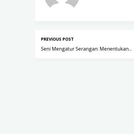
PREVIOUS POST
Seni Mengatur Serangan: Menentukan…