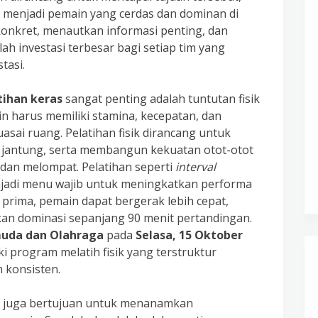
 menjadi pemain yang cerdas dan dominan di
konkret, menautkan informasi penting, dan
ah investasi terbesar bagi setiap tim yang
tasi.
tihan keras
sangat penting adalah tuntutan fisik
in harus memiliki stamina, kecepatan, dan
asai ruang. Pelatihan fisik dirancang untuk
 jantung, serta membangun kekuatan otot-otot
 dan melompat. Pelatihan seperti
interval
njadi menu wajib untuk meningkatkan performa
g prima, pemain dapat bergerak lebih cepat,
n dominasi sepanjang 90 menit pertandingan.
uda dan Olahraga
pada
Selasa, 15 Oktober
i program melatih fisik yang terstruktur
 konsisten.
juga bertujuan untuk menanamkan