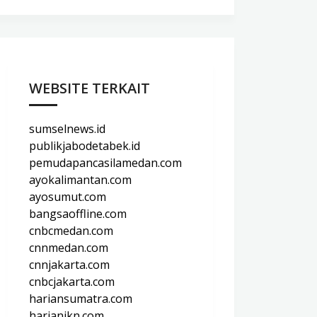
WEBSITE TERKAIT
sumselnews.id
publikjabodetabek.id
pemudapancasilamedan.com
ayokalimantan.com
ayosumut.com
bangsaoffline.com
cnbcmedan.com
cnnmedan.com
cnnjakarta.com
cnbcjakarta.com
hariansumatra.com
harianikn.com