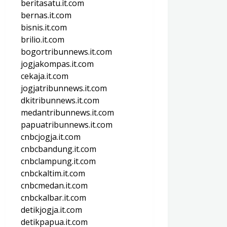
beritasatu.it.com
bernas.it.com
bisnis.it.com
brilio.it.com
bogortribunnews.it.com
jogjakompas.it.com
cekaja.it.com
jogjatribunnews.it.com
dkitribunnews.it.com
medantribunnews.it.com
papuatribunnews.it.com
cnbcjogja.it.com
cnbcbandung.it.com
cnbclampung.it.com
cnbckaltim.it.com
cnbcmedan.it.com
cnbckalbar.it.com
detikjogja.it.com
detikpapua.it.com