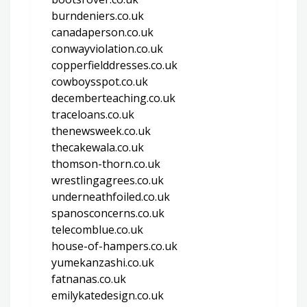
burndeniers.co.uk
canadaperson.co.uk
conwayviolation.co.uk
copperfielddresses.co.uk
cowboysspot.co.uk
decemberteaching.co.uk
traceloans.co.uk
thenewsweek.co.uk
thecakewala.co.uk
thomson-thorn.co.uk
wrestlingagrees.co.uk
underneathfoiled.co.uk
spanosconcerns.co.uk
telecomblue.co.uk
house-of-hampers.co.uk
yumekanzashi.co.uk
fatnanas.co.uk
emilykatedesign.co.uk