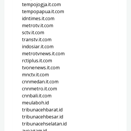
tempojogja.it.com
tempopapua.it.com
idntimes.it.com
metrotv.it.com
sctv.it.com
transtv.it.com
indosiar.it.com
metrotvnews.it.com
rctiplus.it.com
tvonenews.it.com
mnctv.it.com
cnnmedan.it.com
cnnmetro.it.com
cnnbali.it.com
meulaboh.id
tribunacehbarat.id
tribunacehbesar.id
tribunacehselatan.id
ayoagam.id