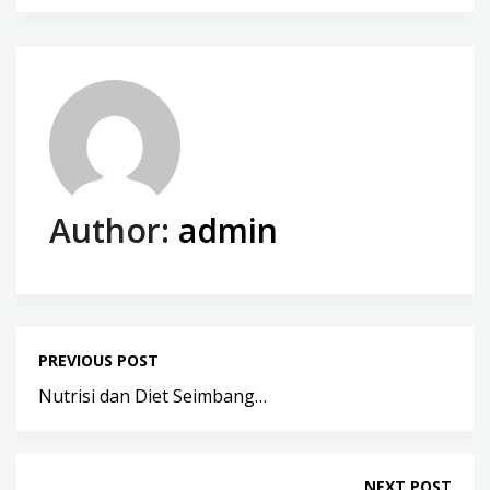
Author:
admin
PREVIOUS POST
Nutrisi dan Diet Seimbang…
NEXT POST