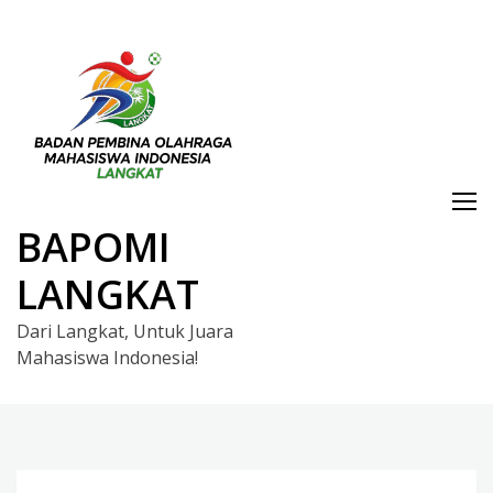
Skip
to
content
BAPOMI
LANGKAT
Dari Langkat, Untuk Juara
Mahasiswa Indonesia!