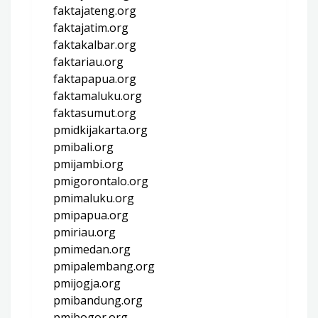
faktajateng.org
faktajatim.org
faktakalbar.org
faktariau.org
faktapapua.org
faktamaluku.org
faktasumut.org
pmidkijakarta.org
pmibali.org
pmijambi.org
pmigorontalo.org
pmimaluku.org
pmipapua.org
pmiriau.org
pmimedan.org
pmipalembang.org
pmijogja.org
pmibandung.org
pmibogor.org