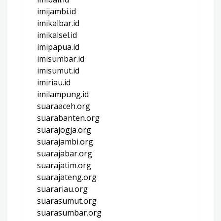
imijambi.id
imikalbar.id
imikalsel.id
imipapua.id
imisumbar.id
imisumut.id
imiriau.id
imilampung.id
suaraaceh.org
suarabanten.org
suarajogja.org
suarajambi.org
suarajabar.org
suarajatim.org
suarajateng.org
suarariau.org
suarasumut.org
suarasumbar.org