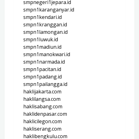
smpnegeri1jepara.id
smpn1karanganyar.id
smpn1kendari.id
smpn1kranggan.id
smpn1lamongan.id
smpn1luwuk.id
smpn1madiun.id
smpn1manokwari.id
smpn1narmada.id
smpn1pacitan.id
smpn1padang.id
smpn1pailangga.id
haklijakarta.com
haklilangsa.com
haklisabang.com
haklidenpasar.com
haklicilegon.com
hakliserang.com
haklibengkulu.com