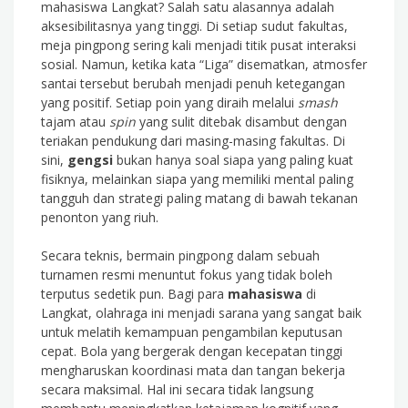
mahasiswa Langkat? Salah satu alasannya adalah
aksesibilitasnya yang tinggi. Di setiap sudut fakultas,
meja pingpong sering kali menjadi titik pusat interaksi
sosial. Namun, ketika kata “Liga” disematkan, atmosfer
santai tersebut berubah menjadi penuh ketegangan
yang positif. Setiap poin yang diraih melalui
smash
tajam atau
spin
yang sulit ditebak disambut dengan
teriakan pendukung dari masing-masing fakultas. Di
sini,
gengsi
bukan hanya soal siapa yang paling kuat
fisiknya, melainkan siapa yang memiliki mental paling
tangguh dan strategi paling matang di bawah tekanan
penonton yang riuh.
Secara teknis, bermain pingpong dalam sebuah
turnamen resmi menuntut fokus yang tidak boleh
terputus sedetik pun. Bagi para
mahasiswa
di
Langkat, olahraga ini menjadi sarana yang sangat baik
untuk melatih kemampuan pengambilan keputusan
cepat. Bola yang bergerak dengan kecepatan tinggi
mengharuskan koordinasi mata dan tangan bekerja
secara maksimal. Hal ini secara tidak langsung