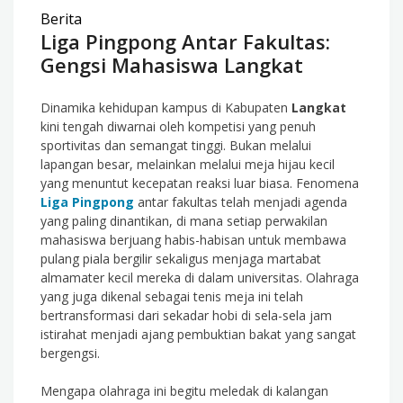
Berita
Liga Pingpong Antar Fakultas:
Gengsi Mahasiswa Langkat
Dinamika kehidupan kampus di Kabupaten
Langkat
kini tengah diwarnai oleh kompetisi yang penuh
sportivitas dan semangat tinggi. Bukan melalui
lapangan besar, melainkan melalui meja hijau kecil
yang menuntut kecepatan reaksi luar biasa. Fenomena
Liga Pingpong
antar fakultas telah menjadi agenda
yang paling dinantikan, di mana setiap perwakilan
mahasiswa berjuang habis-habisan untuk membawa
pulang piala bergilir sekaligus menjaga martabat
almamater kecil mereka di dalam universitas. Olahraga
yang juga dikenal sebagai tenis meja ini telah
bertransformasi dari sekadar hobi di sela-sela jam
istirahat menjadi ajang pembuktian bakat yang sangat
bergengsi.
Mengapa olahraga ini begitu meledak di kalangan