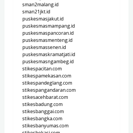
sman2malang.id
sman21jkt.id
puskesmasjakut.id
puskesmasmampang.id
puskesmaspancoran.id
puskesmasmenteng.id
puskesmassenen.id
puskesmaskramatjati.id
puskesmasngambeg.id
stikespacitan.com
stikespamekasan.com
stikespandeglang.com
stikespangandaran.com
stikesacehbarat.com
stikesbadung.com
stikesbanggai.com
stikesbangka.com
stikesbanyumas.com
stikesbekasi.com