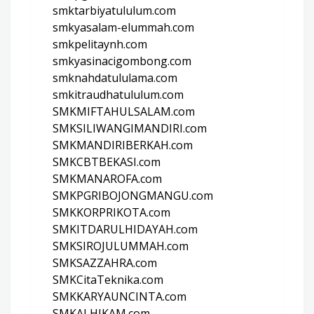
smktarbiyatululum.com
smkyasalam-elummah.com
smkpelitaynh.com
smkyasinacigombong.com
smknahdatululama.com
smkitraudhatululum.com
SMKMIFTAHULSALAM.com
SMKSILIWANGIMANDIRI.com
SMKMANDIRIBERKAH.com
SMKCBTBEKASI.com
SMKMANAROFA.com
SMKPGRIBOJONGMANGU.com
SMKKORPRIKOTA.com
SMKITDARULHIDAYAH.com
SMKSIROJULUMMAH.com
SMKSAZZAHRA.com
SMKCitaTeknika.com
SMKKARYAUNCINTA.com
SMKALHIKAM.com