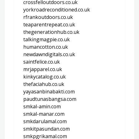
crossfelloutdoors.co.uk
yorkroadreconditioned.co.uk
rfrankoutdoors.co.uk
teaparentrepeat.co.uk
thegenerationhub.co.uk
talkingmagpie.co.uk
humancotton.co.uk
newdawndigitals.co.uk
saintfelice.co.uk
mrjapparel.co.uk
kinkycatalog.co.uk
thefaciahub.co.uk
yayasanbinabakti.com
paudtunasbangsa.com
smkal-amin.com
smkal-manar.com
smkdarulamal.com
smkitpasundan.com
smkpgrikamal.com