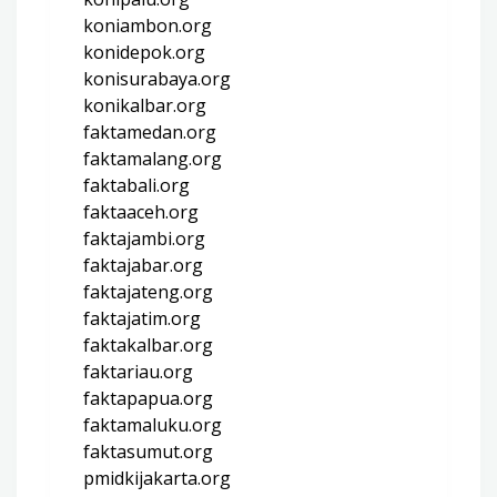
koniambon.org
konidepok.org
konisurabaya.org
konikalbar.org
faktamedan.org
faktamalang.org
faktabali.org
faktaaceh.org
faktajambi.org
faktajabar.org
faktajateng.org
faktajatim.org
faktakalbar.org
faktariau.org
faktapapua.org
faktamaluku.org
faktasumut.org
pmidkijakarta.org