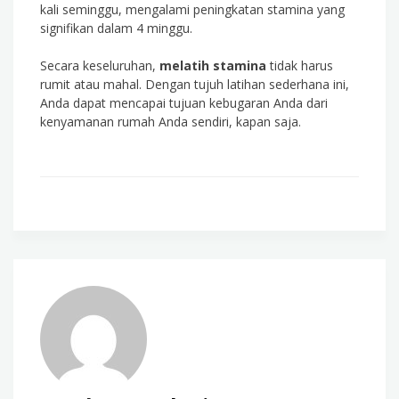
kali seminggu, mengalami peningkatan stamina yang
signifikan dalam 4 minggu.
Secara keseluruhan,
melatih stamina
tidak harus
rumit atau mahal. Dengan tujuh latihan sederhana ini,
Anda dapat mencapai tujuan kebugaran Anda dari
kenyamanan rumah Anda sendiri, kapan saja.