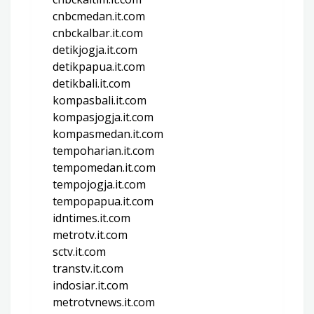
cnbcmedan.it.com
cnbckalbar.it.com
detikjogja.it.com
detikpapua.it.com
detikbali.it.com
kompasbali.it.com
kompasjogja.it.com
kompasmedan.it.com
tempoharian.it.com
tempomedan.it.com
tempojogja.it.com
tempopapua.it.com
idntimes.it.com
metrotv.it.com
sctv.it.com
transtv.it.com
indosiar.it.com
metrotvnews.it.com