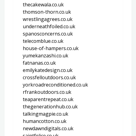
thecakewala.co.uk
thomson-thorn.co.uk
wrestlingagrees.co.uk
underneathfoiled.co.uk
spanosconcerns.co.uk
telecomblue.co.uk
house-of-hampers.co.uk
yumekanzashi.co.uk
fatnanas.co.uk
emilykatedesign.co.uk
crossfelloutdoors.co.uk
yorkroadreconditioned.co.uk
rfrankoutdoors.co.uk
teaparentrepeat.co.uk
thegenerationhub.co.uk
talkingmagpie.co.uk
humancotton.co.uk
newdawndigitals.co.uk
saintfelice.co.uk