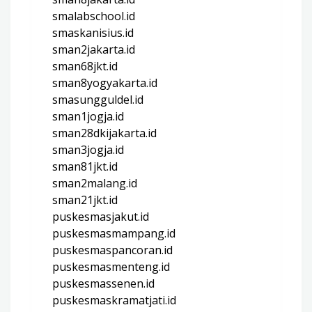
smalabschool.id
smaskanisius.id
sman2jakarta.id
sman68jkt.id
sman8yogyakarta.id
smasungguldel.id
sman1jogja.id
sman28dkijakarta.id
sman3jogja.id
sman81jkt.id
sman2malang.id
sman21jkt.id
puskesmasjakut.id
puskesmasmampang.id
puskesmaspancoran.id
puskesmasmenteng.id
puskesmassenen.id
puskesmaskramatjati.id