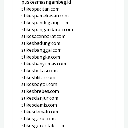
puskesmasngambeg.id
stikespacitan.com
stikespamekasan.com
stikespandeglang.com
stikespangandaran.com
stikesacehbarat.com
stikesbadung.com
stikesbanggai.com
stikesbangka.com
stikesbanyumas.com
stikesbekasi.com
stikesblitar.com
stikesbogor.com
stikesbrebes.com
stikescianjur.com
stikesciamis.com
stikesdemak.com
stikesgarut.com
stikesgorontalo.com