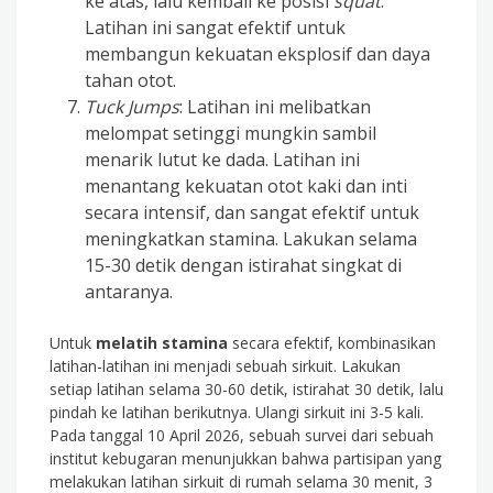
ke atas, lalu kembali ke posisi
squat
.
Latihan ini sangat efektif untuk
membangun kekuatan eksplosif dan daya
tahan otot.
Tuck Jumps
: Latihan ini melibatkan
melompat setinggi mungkin sambil
menarik lutut ke dada. Latihan ini
menantang kekuatan otot kaki dan inti
secara intensif, dan sangat efektif untuk
meningkatkan stamina. Lakukan selama
15-30 detik dengan istirahat singkat di
antaranya.
Untuk
melatih stamina
secara efektif, kombinasikan
latihan-latihan ini menjadi sebuah sirkuit. Lakukan
setiap latihan selama 30-60 detik, istirahat 30 detik, lalu
pindah ke latihan berikutnya. Ulangi sirkuit ini 3-5 kali.
Pada tanggal 10 April 2026, sebuah survei dari sebuah
institut kebugaran menunjukkan bahwa partisipan yang
melakukan latihan sirkuit di rumah selama 30 menit, 3