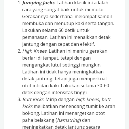
Jumping Jacks
: Latihan klasik ini adalah
cara yang sangat baik untuk memulai.
Gerakannya sederhana: melompat sambil
membuka dan menutup kaki serta tangan.
Lakukan selama 60 detik untuk
pemanasan. Latihan ini menaikkan detak
jantung dengan cepat dan efektif.
High Knees
: Latihan ini meniru gerakan
berlari di tempat, tetapi dengan
mengangkat lutut setinggi mungkin.
Latihan ini tidak hanya meningkatkan
detak jantung, tetapi juga memperkuat
otot inti dan kaki. Lakukan selama 30-60
detik dengan intensitas tinggi.
Butt Kicks
: Mirip dengan
high knees
,
butt
kicks
melibatkan menendang tumit ke arah
bokong. Latihan ini menargetkan otot
paha belakang (
hamstring
) dan
meningkatkan detak jantung secara