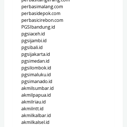
perbasimalang.com
perbasidepok.com
perbasicirebon.com
PGSIbandung.id
pgsiaceh.id
pgsijambi.id
pgsibali.id
pgsijakarta.id
pgsimedan.id
pgsilombok.id
pgsimaluku.id
pgsimanado.id
akmilsumbar.id
akmilpapua.id
akmilriau.id
akmilntt.id
akmilkalbar.id
akmilkalsel.id