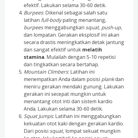
efektif. Lakukan selama 30-60 detik.
Burpees
: Dikenal sebagai salah satu
latihan
full-body
paling menantang,
burpees
menggabungkan
squat
,
push-up
,
dan lompatan. Gerakan eksplosif ini akan
secara drastis meningkatkan detak jantung
dan sangat efektif untuk
melatih
stamina
. Mulailah dengan 5-10 repetisi
dan tingkatkan secara bertahap.
Mountain Climbers
: Latihan ini
menempatkan Anda dalam posisi
plank
dan
meniru gerakan mendaki gunung. Lakukan
gerakan ini secepat mungkin untuk
menantang otot inti dan sistem kardio
Anda. Lakukan selama 30-60 detik.
Squat Jumps
: Latihan ini menggabungkan
kekuatan otot kaki dengan gerakan kardio.
Dari posisi
squat
, lompat sekuat mungkin