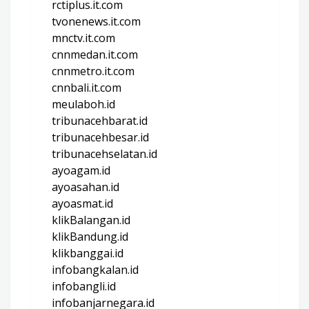
rctiplus.it.com
tvonenews.it.com
mnctv.it.com
cnnmedan.it.com
cnnmetro.it.com
cnnbali.it.com
meulaboh.id
tribunacehbarat.id
tribunacehbesar.id
tribunacehselatan.id
ayoagam.id
ayoasahan.id
ayoasmat.id
klikBalangan.id
klikBandung.id
klikbanggai.id
infobangkalan.id
infobangli.id
infobanjarnegara.id