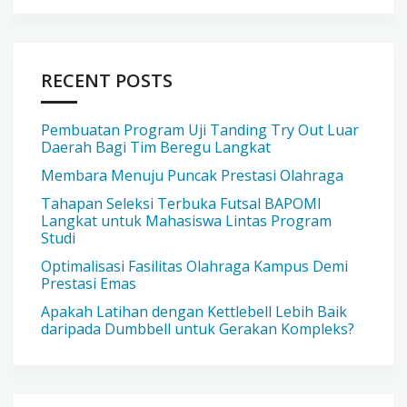
RECENT POSTS
Pembuatan Program Uji Tanding Try Out Luar
Daerah Bagi Tim Beregu Langkat
Membara Menuju Puncak Prestasi Olahraga
Tahapan Seleksi Terbuka Futsal BAPOMI
Langkat untuk Mahasiswa Lintas Program
Studi
Optimalisasi Fasilitas Olahraga Kampus Demi
Prestasi Emas
Apakah Latihan dengan Kettlebell Lebih Baik
daripada Dumbbell untuk Gerakan Kompleks?