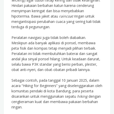
wicking
) agar tubuh tetap kering dan tidak kedinginan.
Hindari pakaian berbahan katun karena cenderung
menyimpan keringat dan bisa menyebabkan
hipotermia. Bawa jaket atau
raincoat
ringan untuk
mengantisipasi perubahan cuaca yang sering kali tidak
terduga di pegunungan.
Peralatan navigasi juga tidak boleh diabaikan.
Meskipun ada banyak aplikasi di ponsel, membawa
peta fisik dan kompas tetap menjadi pilihan terbaik.
Peralatan ini tidak membutuhkan baterai dan sangat
andal jika sinyal ponsel hilang. Untuk keadaan darurat,
selalu bawa P3K standar yang berisi perban, plester,
obat anti-nyeri, dan obat-obatan pribadi lainnya.
Sebagai contoh, pada tanggal 10 Januari 2025, dalam
acara “Hiking for Beginners” yang diselenggarakan oleh
komunitas pendaki di kota Bandung, para peserta
disarankan untuk menggunakan sepatu
hiking
dengan
cengkeraman kuat dan membawa pakaian berbahan
ringan.