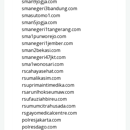
sman9jogja.com
smanegeri3bandung.com
smasutomo1.com
sman5jogja.com
smanegeri1tangerang.com
sma1purworejo.com
smanegeri1jember.com
sman2bekasi.com
smanegeri47jkt.com
sma1wonosari.com
rscahayasehat.com
rsumalikasim.com
rsuprimaintimedika.com
rsarunlhokseumaw.com
rsufauziahbireu.com
rsumumcitrahusada.com
rsgayomedicalcentre.com
polresjakarta.com
polresdago.com