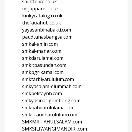
saintfelice.co.uk
mrjapparel.co.uk
kinkycatalog.co.uk
thefaciahub.co.uk
yayasanbinabakti.com
paudtunasbangsa.com
smkal-amin.com
smkal-manar.com
smkdarulamal.com
smkitpasundan.com
smkpgrikamal.com
smktarbiyatululum.com
smkyasalam-elummah.com
smkpelitaynh.com
smkyasinacigombong.com
smknahdatululama.com
smkitraudhatululum.com
SMKMIFTAHULSALAM.com
SMKSILIWANGIMANDIRI.com