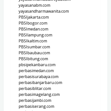
yayasanabm.com
yayasandharmawanita.com
PBSIjakarta.com
PBSIbogor.com
PBSImedan.com
PBSIlampung.com
PBSIkaltim.com
PBSIsumbar.com
PBSIbaubau.com
PBSIbitung.com
pbsipekanbaru.com
perbasimedan.com
perbasisurabaya.com
perbasibanjarbaru.com
perbasiblitar.com
perbasimagelang.com
perbasijambi.com
perbasiserang.com