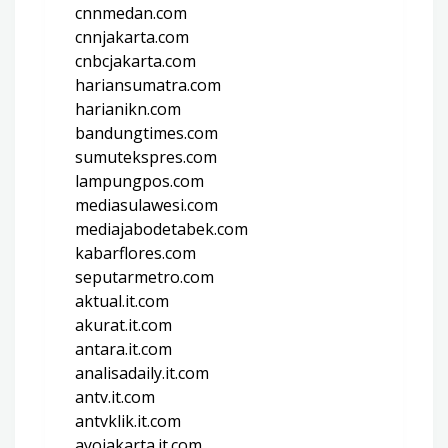
cnnmedan.com
cnnjakarta.com
cnbcjakarta.com
hariansumatra.com
harianikn.com
bandungtimes.com
sumutekspres.com
lampungpos.com
mediasulawesi.com
mediajabodetabek.com
kabarflores.com
seputarmetro.com
aktual.it.com
akurat.it.com
antara.it.com
analisadaily.it.com
antv.it.com
antvklik.it.com
ayojakarta.it.com