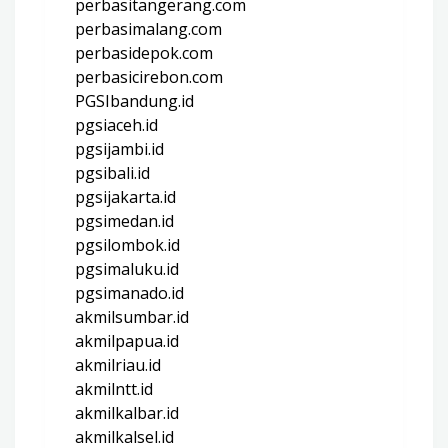
perbasitangerang.com
perbasimalang.com
perbasidepok.com
perbasicirebon.com
PGSIbandung.id
pgsiaceh.id
pgsijambi.id
pgsibali.id
pgsijakarta.id
pgsimedan.id
pgsilombok.id
pgsimaluku.id
pgsimanado.id
akmilsumbar.id
akmilpapua.id
akmilriau.id
akmilntt.id
akmilkalbar.id
akmilkalsel.id