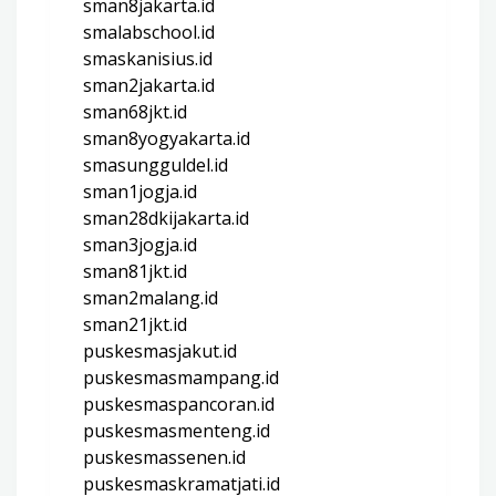
sman8jakarta.id
smalabschool.id
smaskanisius.id
sman2jakarta.id
sman68jkt.id
sman8yogyakarta.id
smasungguldel.id
sman1jogja.id
sman28dkijakarta.id
sman3jogja.id
sman81jkt.id
sman2malang.id
sman21jkt.id
puskesmasjakut.id
puskesmasmampang.id
puskesmaspancoran.id
puskesmasmenteng.id
puskesmassenen.id
puskesmaskramatjati.id