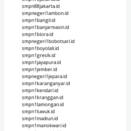
smpn88jakarta.id
smpnegeri1ambon.id
smpn1bangil.id
smpn1banjarmasin.id
smpn1biora.id
smpnegeri1bobotsari.id
smpn1boyolali.id
smpn1gresik.id
smpn1jayapura.id
smpn1jember.id
smpnegeri1jepara.id
smpn1karanganyar.id
smpn1kendari.id
smpn1kranggan.id
smpn1lamongan.id
smpn1luwuk.id
smpn1madiun.id
smpn1manokwari.id