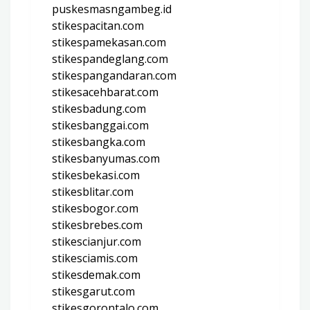
puskesmasngambeg.id
stikespacitan.com
stikespamekasan.com
stikespandeglang.com
stikespangandaran.com
stikesacehbarat.com
stikesbadung.com
stikesbanggai.com
stikesbangka.com
stikesbanyumas.com
stikesbekasi.com
stikesblitar.com
stikesbogor.com
stikesbrebes.com
stikescianjur.com
stikesciamis.com
stikesdemak.com
stikesgarut.com
stikesgorontalo.com