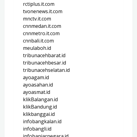
rctiplus.it.com
tvonenews.it.com
mnctv.it.com
cnnmedan.it.com
cnnmetro.it.com
cnnbali.it.com
meulaboh.id
tribunacehbarat.id
tribunacehbesar.id
tribunacehselatan.id
ayoagam.id
ayoasahan.id
ayoasmat.id
klikBalangan.id
klikBandung.id
klikbanggai.id
infobangkalan.id
infobangli.id
infobanjarnegara.id