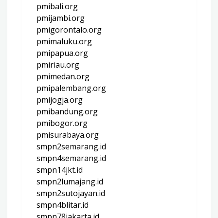
pmibali.org
pmijambi.org
pmigorontalo.org
pmimaluku.org
pmipapua.org
pmiriau.org
pmimedan.org
pmipalembang.org
pmijogja.org
pmibandung.org
pmibogor.org
pmisurabaya.org
smpn2semarang.id
smpn4semarang.id
smpn14jkt.id
smpn2lumajang.id
smpn2sutojayan.id
smpn4blitar.id
smpn78jakarta.id