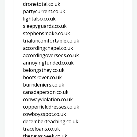
dronetotal.co.uk
partycurrent.co.uk
lightalso.co.uk
sleepyguards.co.uk
stephensmoke.co.uk
trialuncomfortable.co.uk
accordingchapel.co.uk
accordingoversees.co.uk
annoyingfunded.co.uk
belongsthey.co.uk
bootsrover.co.uk
burndeniers.co.uk
canadaperson.co.uk
conwayviolation.co.uk
copperfielddresses.co.uk
cowboysspot.co.uk
decemberteaching.co.uk
traceloans.co.uk
thenewsweek.co.uk