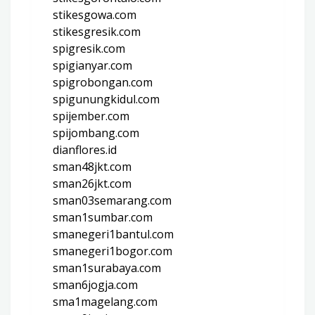
stikesgowa.com
stikesgresik.com
spigresik.com
spigianyar.com
spigrobongan.com
spigunungkidul.com
spijember.com
spijombang.com
dianflores.id
sman48jkt.com
sman26jkt.com
sman03semarang.com
sman1sumbar.com
smanegeri1bantul.com
smanegeri1bogor.com
sman1surabaya.com
sman6jogja.com
sma1magelang.com