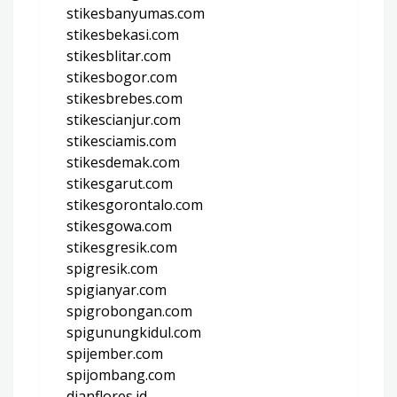
stikesbanyumas.com
stikesbekasi.com
stikesblitar.com
stikesbogor.com
stikesbrebes.com
stikescianjur.com
stikesciamis.com
stikesdemak.com
stikesgarut.com
stikesgorontalo.com
stikesgowa.com
stikesgresik.com
spigresik.com
spigianyar.com
spigrobongan.com
spigunungkidul.com
spijember.com
spijombang.com
dianflores.id