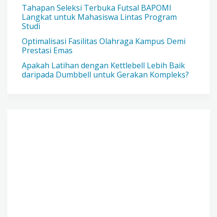
Tahapan Seleksi Terbuka Futsal BAPOMI
Langkat untuk Mahasiswa Lintas Program
Studi
Optimalisasi Fasilitas Olahraga Kampus Demi
Prestasi Emas
Apakah Latihan dengan Kettlebell Lebih Baik
daripada Dumbbell untuk Gerakan Kompleks?