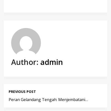
Author:
admin
PREVIOUS POST
Peran Gelandang Tengah: Menjembatani…