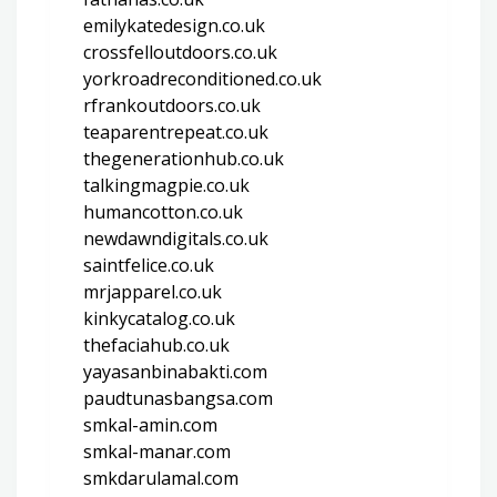
emilykatedesign.co.uk
crossfelloutdoors.co.uk
yorkroadreconditioned.co.uk
rfrankoutdoors.co.uk
teaparentrepeat.co.uk
thegenerationhub.co.uk
talkingmagpie.co.uk
humancotton.co.uk
newdawndigitals.co.uk
saintfelice.co.uk
mrjapparel.co.uk
kinkycatalog.co.uk
thefaciahub.co.uk
yayasanbinabakti.com
paudtunasbangsa.com
smkal-amin.com
smkal-manar.com
smkdarulamal.com