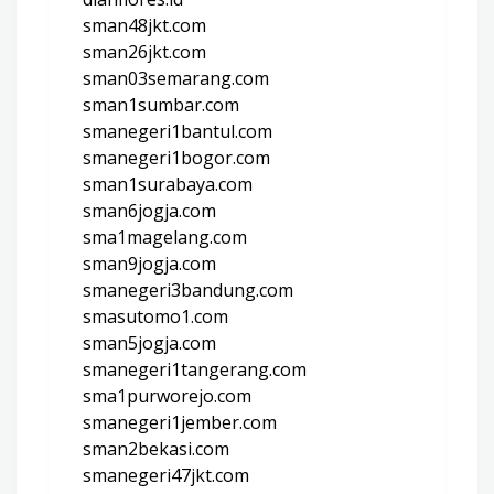
sman48jkt.com
sman26jkt.com
sman03semarang.com
sman1sumbar.com
smanegeri1bantul.com
smanegeri1bogor.com
sman1surabaya.com
sman6jogja.com
sma1magelang.com
sman9jogja.com
smanegeri3bandung.com
smasutomo1.com
sman5jogja.com
smanegeri1tangerang.com
sma1purworejo.com
smanegeri1jember.com
sman2bekasi.com
smanegeri47jkt.com