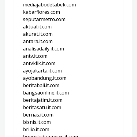
mediajabodetabek.com
kabarflores.com
seputarmetro.com
aktual.it.com
akurat.it.com
antara.it.com
analisadaily.it.com
antv.it.com
antvklik.it.com
ayojakarta.it.com
ayobandung.it.com
beritabali.it.com
bangsaonline.it.com
beritajatim.it.com
beritasatu.it.com
bernas.it.com
bisnis.it.com
brilio.it.com
bogortribunnews.it.com