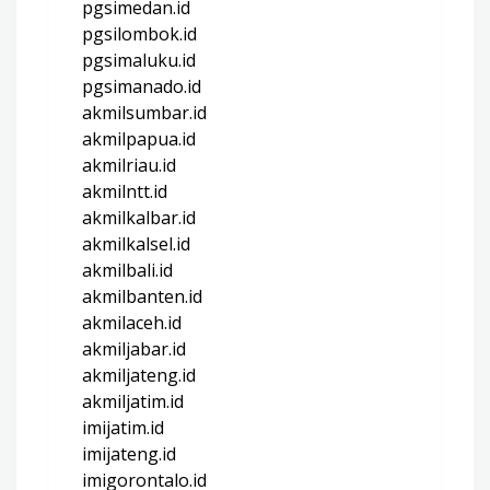
pgsimedan.id
pgsilombok.id
pgsimaluku.id
pgsimanado.id
akmilsumbar.id
akmilpapua.id
akmilriau.id
akmilntt.id
akmilkalbar.id
akmilkalsel.id
akmilbali.id
akmilbanten.id
akmilaceh.id
akmiljabar.id
akmiljateng.id
akmiljatim.id
imijatim.id
imijateng.id
imigorontalo.id