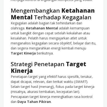
Mengembangkan
Ketahanan
Mental
Terhadap Kegagalan
Kegagalan adalah bagian tak terhindarkan dari
olahraga.
Ketahanan Mental
adalah kemampuan
untuk bangkit dengan cepat setelah kekalahan atau
kesalahan. Pelatih harus mengajarkan atlet untuk
menganalisis kegagalan secara objektif, belajar dari itu,
dan segera mengarahkan energi kembali menuju
Target Kinerja
berikutnya.
Strategi Penetapan
Target
Kinerja
Penetapan target yang efektif harus spesifik, terukur,
dapat dicapai, relevan, dan terikat waktu (
SMART
).
Selain target hasil (menang), fokus pada target kinerja
(misalnya, akurasi tembakan, kecepatan lari).
Pencapaian target kinerja meningkatkan rasa kontrol
dan
Daya Tahan Pikiran
.