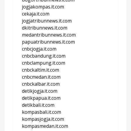
jogjakompas.it.com
cekaja.it.com
jogjatribunnews.it.com
dkitribunnews.it.com
medantribunnews.it.com
papuatribunnews.it.com
cnbcjogja.it.com
cnbcbandung.it.com
cnbclampung.it.com
cnbckaltim.it.com
cnbcmedan.it.com
cnbckalbar.it.com
detikjogja.it.com
detikpapua.it.com
detikbali.it.com
kompasbali.it.com
kompasjogja.it.com
kompasmedan.it.com