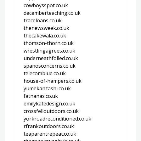
cowboysspot.co.uk
decemberteaching.co.uk
traceloans.co.uk
thenewsweek.co.uk
thecakewala.co.uk
thomson-thorn.co.uk
wrestlingagrees.co.uk
underneathfoiled.co.uk
spanosconcerns.co.uk
telecomblue.co.uk
house-of-hampers.co.uk
yumekanzashi.co.uk
fatnanas.co.uk
emilykatedesign.co.uk
crossfelloutdoors.co.uk
yorkroadreconditioned.co.uk
rfrankoutdoors.co.uk
teaparentrepeat.co.uk