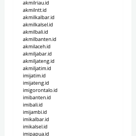
akmilriau.id
akmilntt.id
akmilkalbar.id
akmilkalsel.id
akmilbali.id
akmilbanten.id
akmilaceh.id
akmiljabar.id
akmiljateng.id
akmiljatim.id
imijatim.id
imijateng.id
imigorontalo.id
imibanten.id
imibali.id
imijambi.id
imikalbar.id
imikalsel.id
imipapua.id