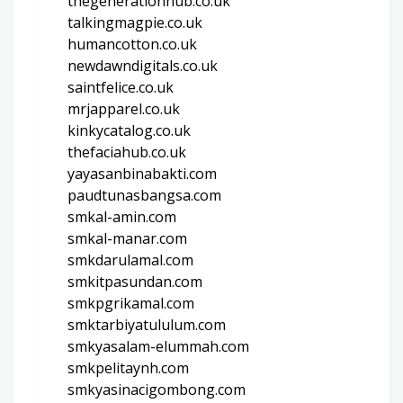
thegenerationhub.co.uk
talkingmagpie.co.uk
humancotton.co.uk
newdawndigitals.co.uk
saintfelice.co.uk
mrjapparel.co.uk
kinkycatalog.co.uk
thefaciahub.co.uk
yayasanbinabakti.com
paudtunasbangsa.com
smkal-amin.com
smkal-manar.com
smkdarulamal.com
smkitpasundan.com
smkpgrikamal.com
smktarbiyatululum.com
smkyasalam-elummah.com
smkpelitaynh.com
smkyasinacigombong.com