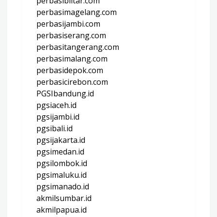
perbasiblitar.com
perbasimagelang.com
perbasijambi.com
perbasiserang.com
perbasitangerang.com
perbasimalang.com
perbasidepok.com
perbasicirebon.com
PGSIbandung.id
pgsiaceh.id
pgsijambi.id
pgsibali.id
pgsijakarta.id
pgsimedan.id
pgsilombok.id
pgsimaluku.id
pgsimanado.id
akmilsumbar.id
akmilpapua.id