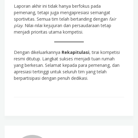
Laporan akhir ini tidak hanya berfokus pada
pemenang, tetapi juga mengapresiasi semangat
sportivitas. Semua tim telah bertanding dengan
fair
play
. Nilai-nilai kejujuran dan persaudaraan tetap
menjadi prioritas utama kompetisi.
Dengan dikeluarkannya
Rekapitulasi
, tirai kompetisi
resmi ditutup. Langkat sukses menjadi tuan rumah
yang berkesan. Selamat kepada para pemenang, dan
apresiasi tertinggi untuk seluruh tim yang telah
berpartisipasi dengan penuh dedikasi.