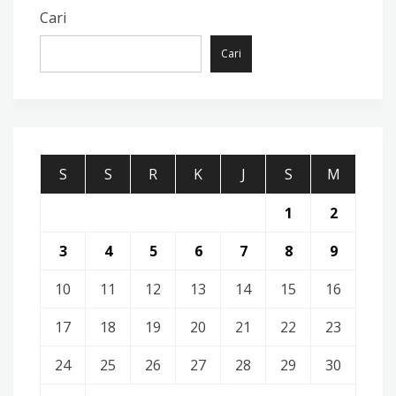
Cari
Cari
S
S
R
K
J
S
M
1
2
3
4
5
6
7
8
9
10
11
12
13
14
15
16
17
18
19
20
21
22
23
24
25
26
27
28
29
30