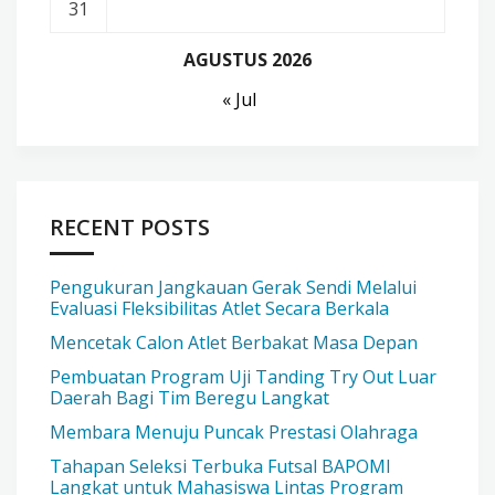
31
AGUSTUS 2026
« Jul
RECENT POSTS
Pengukuran Jangkauan Gerak Sendi Melalui
Evaluasi Fleksibilitas Atlet Secara Berkala
Mencetak Calon Atlet Berbakat Masa Depan
Pembuatan Program Uji Tanding Try Out Luar
Daerah Bagi Tim Beregu Langkat
Membara Menuju Puncak Prestasi Olahraga
Tahapan Seleksi Terbuka Futsal BAPOMI
Langkat untuk Mahasiswa Lintas Program