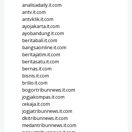
analisadaily.it.com
antv.it.com
antvklik.it.com
ayojakarta.it.com
ayobandung.it.com
beritabali.it.com
bangsaonline.it.com
beritajatim.it.com
beritasatu.it.com
bernas.it.com
bisnis.it.com
brilio.it.com
bogortribunnews.it.com
jogjakompas.it.com
cekaja.it.com
jogjatribunnews.it.com
dkitribunnews.it.com
medantribunnews.it.com