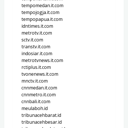
tempomedan.it.com
tempojogja.it.com
tempopapua.it.com
idntimes.it.com
metrotv.it.com
sctv.it.com
transtv.it.com
indosiar.it.com
metrotvnews.it.com
rctiplus.it.com
tvonenews.it.com
mnctv.it.com
cnnmedan.it.com
cnnmetro.it.com
cnnbali.it.com
meulaboh.id
tribunacehbarat.id
tribunacehbesar.id