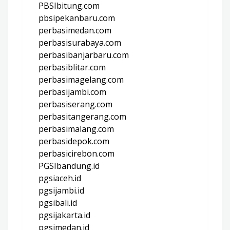
PBSIbitung.com
pbsipekanbaru.com
perbasimedan.com
perbasisurabaya.com
perbasibanjarbaru.com
perbasiblitar.com
perbasimagelang.com
perbasijambi.com
perbasiserang.com
perbasitangerang.com
perbasimalang.com
perbasidepok.com
perbasicirebon.com
PGSIbandung.id
pgsiaceh.id
pgsijambi.id
pgsibali.id
pgsijakarta.id
pgsimedan.id