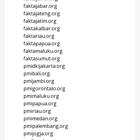
faktajabar.org
faktajateng.org
faktajatim.org
faktakalbar.org
faktariau.org
faktapapua.org
faktamaluku.org
faktasumut.org
pmidkijakarta.org
pmibali.org
pmijambi.org
pmigorontalo.org
pmimaluku.org
pmipapua.org
pmiriau.org
pmimedan.org
pmipalembang.org
pmijogja.org