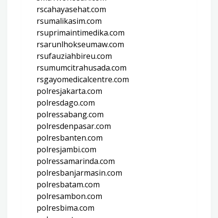
rscahayasehat.com
rsumalikasim.com
rsuprimaintimedika.com
rsarunlhokseumaw.com
rsufauziahbireu.com
rsumumcitrahusada.com
rsgayomedicalcentre.com
polresjakarta.com
polresdago.com
polressabang.com
polresdenpasar.com
polresbanten.com
polresjambi.com
polressamarinda.com
polresbanjarmasin.com
polresbatam.com
polresambon.com
polresbima.com