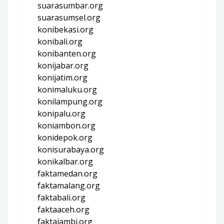
suarasumbar.org
suarasumsel.org
konibekasi.org
konibali.org
konibanten.org
konijabar.org
konijatim.org
konimaluku.org
konilampung.org
konipalu.org
koniambon.org
konidepok.org
konisurabaya.org
konikalbar.org
faktamedan.org
faktamalang.org
faktabali.org
faktaaceh.org
faktajambi.org