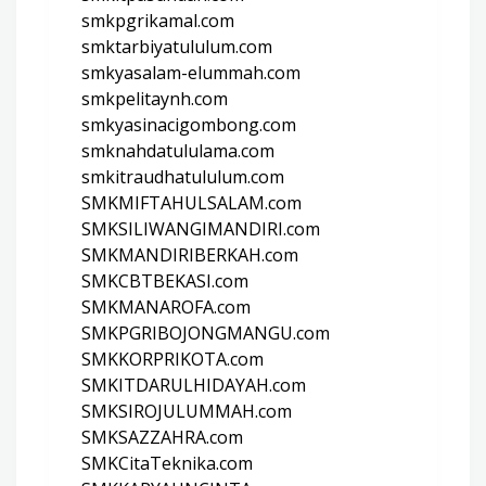
smkpgrikamal.com
smktarbiyatululum.com
smkyasalam-elummah.com
smkpelitaynh.com
smkyasinacigombong.com
smknahdatululama.com
smkitraudhatululum.com
SMKMIFTAHULSALAM.com
SMKSILIWANGIMANDIRI.com
SMKMANDIRIBERKAH.com
SMKCBTBEKASI.com
SMKMANAROFA.com
SMKPGRIBOJONGMANGU.com
SMKKORPRIKOTA.com
SMKITDARULHIDAYAH.com
SMKSIROJULUMMAH.com
SMKSAZZAHRA.com
SMKCitaTeknika.com