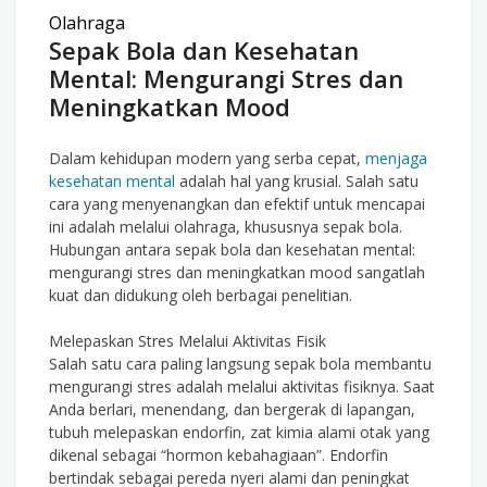
Olahraga
Sepak Bola dan Kesehatan
Mental: Mengurangi Stres dan
Meningkatkan Mood
Dalam kehidupan modern yang serba cepat,
menjaga
kesehatan mental
adalah hal yang krusial. Salah satu
cara yang menyenangkan dan efektif untuk mencapai
ini adalah melalui olahraga, khususnya sepak bola.
Hubungan antara sepak bola dan kesehatan mental:
mengurangi stres dan meningkatkan mood sangatlah
kuat dan didukung oleh berbagai penelitian.
Melepaskan Stres Melalui Aktivitas Fisik
Salah satu cara paling langsung sepak bola membantu
mengurangi stres adalah melalui aktivitas fisiknya. Saat
Anda berlari, menendang, dan bergerak di lapangan,
tubuh melepaskan endorfin, zat kimia alami otak yang
dikenal sebagai “hormon kebahagiaan”. Endorfin
bertindak sebagai pereda nyeri alami dan peningkat