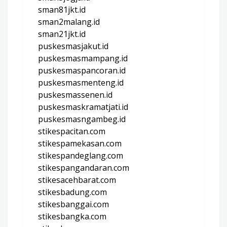
sman81jkt.id
sman2malang.id
sman21jkt.id
puskesmasjakut.id
puskesmasmampang.id
puskesmaspancoran.id
puskesmasmenteng.id
puskesmassenen.id
puskesmaskramatjati.id
puskesmasngambeg.id
stikespacitan.com
stikespamekasan.com
stikespandeglang.com
stikespangandaran.com
stikesacehbarat.com
stikesbadung.com
stikesbanggai.com
stikesbangka.com