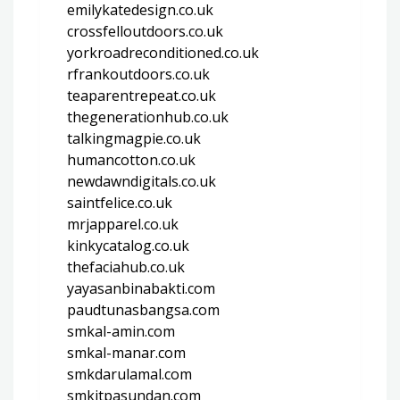
emilykatedesign.co.uk
crossfelloutdoors.co.uk
yorkroadreconditioned.co.uk
rfrankoutdoors.co.uk
teaparentrepeat.co.uk
thegenerationhub.co.uk
talkingmagpie.co.uk
humancotton.co.uk
newdawndigitals.co.uk
saintfelice.co.uk
mrjapparel.co.uk
kinkycatalog.co.uk
thefaciahub.co.uk
yayasanbinabakti.com
paudtunasbangsa.com
smkal-amin.com
smkal-manar.com
smkdarulamal.com
smkitpasundan.com