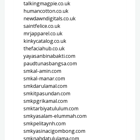
talkingmagpie.co.uk
humancotton.co.uk
newdawndigitals.co.uk
saintfelice.co.uk
mrjapparel.co.uk
kinkycatalog.co.uk
thefaciahub.co.uk
yayasanbinabakti.com
paudtunasbangsa.com
smkal-amin.com
smkal-manar.com
smkdarulamal.com
smkitpasundan.com
smkpgrikamal.com
smktarbiyatululum.com
smkyasalam-elummah.com
smkpelitaynh.com
smkyasinacigombong.com
smknahdatululama.com