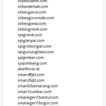
stikesciamis.com
stikesdemak.com
stikesgarut.com
stikesgorontalo.com
stikesgowa.com
stikesgresik.com
spigresik.com
spigianyar.com
spigrobongan.com
spigunungkidul.com
spijember.com
spijombang.com
dianflores.id
sman48jkt.com
sman26jkt.com
sman03semarang.com
sman1sumbar.com
smanegeri1bantul.com
smanegeri1bogor.com