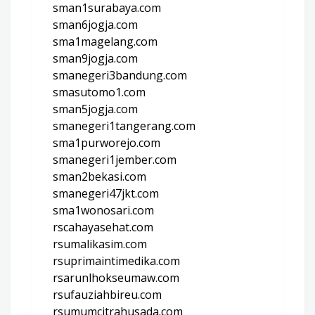
sman1surabaya.com
sman6jogja.com
sma1magelang.com
sman9jogja.com
smanegeri3bandung.com
smasutomo1.com
sman5jogja.com
smanegeri1tangerang.com
sma1purworejo.com
smanegeri1jember.com
sman2bekasi.com
smanegeri47jkt.com
sma1wonosari.com
rscahayasehat.com
rsumalikasim.com
rsuprimaintimedika.com
rsarunlhokseumaw.com
rsufauziahbireu.com
rsumumcitrahusada.com