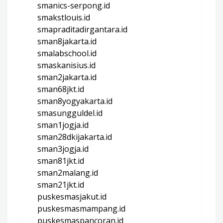
smanics-serpong.id
smakstlouis.id
smapraditadirgantara.id
sman8jakarta.id
smalabschool.id
smaskanisius.id
sman2jakarta.id
sman68jkt.id
sman8yogyakarta.id
smasungguldel.id
sman1jogja.id
sman28dkijakarta.id
sman3jogja.id
sman81jkt.id
sman2malang.id
sman21jkt.id
puskesmasjakut.id
puskesmasmampang.id
puskesmaspancoran.id