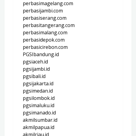
perbasimagelang.com
perbasijambi.com
perbasiserang.com
perbasitangerang.com
perbasimalang.com
perbasidepok.com
perbasicirebon.com
PGSIbandung.id
pgsiaceh.id
pgsijambi.id
pgsibali.id
pgsijakarta.id
pgsimedan.id
pgsilombok.id
pgsimaluku.id
pgsimanado.id
akmilsumbar.id
akmilpapua.id
akmilriau.id