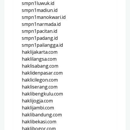
smpn1luwuk.id
smpn1madiun.id
smpn1manokwari.id
smpn1narmada.id
smpn1pacitan.id
smpn1padang.id
smpn1pailangga.id
haklijakarta.com
haklilangsa.com
haklisabang.com
haklidenpasar.com
haklicilegon.com
hakliserang.com
haklibengkulu.com
haklijogja.com
haklijambi.com
haklibandung.com
haklibekasi.com
haklibogor.com