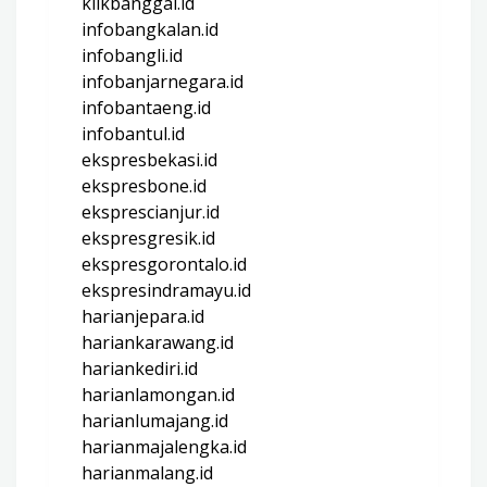
klikbanggai.id
infobangkalan.id
infobangli.id
infobanjarnegara.id
infobantaeng.id
infobantul.id
ekspresbekasi.id
ekspresbone.id
eksprescianjur.id
ekspresgresik.id
ekspresgorontalo.id
ekspresindramayu.id
harianjepara.id
hariankarawang.id
hariankediri.id
harianlamongan.id
harianlumajang.id
harianmajalengka.id
harianmalang.id