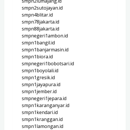
smpn2lumajang.id
smpn2sutojayan.id
smpn4blitar.id
smpn78jakarta.id
smpn88jakarta.id
smpnegeri1ambon.id
smpn1bangil.id
smpn1banjarmasin.id
smpn1biora.id
smpnegeri1bobotsari.id
smpn1boyolali.id
smpn1gresik.id
smpn1jayapura.id
smpn1jember.id
smpnegeri1jepara.id
smpn1karanganyar.id
smpn1kendari.id
smpn1kranggan.id
smpn1lamongan.id