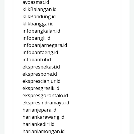
ayoasmat.id
klikBalangan.id
klikBandung.id
klikbanggai.id
infobangkalan.id
infobangli.id
infobanjarnegara.id
infobantaeng.id
infobantul.id
ekspresbekasi.id
ekspresbone.id
eksprescianjur.id
ekspresgresik.id
ekspresgorontalo.id
ekspresindramayu.id
harianjepara.id
hariankarawang.id
hariankediri.id
harianlamongan.id