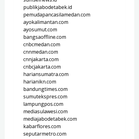
publikjabodetabek.id
pemudapancasilamedan.com
ayokalimantan.com
ayosumut.com
bangsaoffline.com
cnbcmedan.com
cnnmedan.com
cnnjakarta.com
cnbcjakarta.com
hariansumatra.com
harianikn.com
bandungtimes.com
sumutekspres.com
lampungpos.com
mediasulawesi.com
mediajabodetabek.com
kabarflores.com
seputarmetro.com