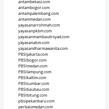
antambekasi.com
antambogor.com
antampalembang.com
antammedan.com
yayasanarrohmah.com
yayasanpkbm.com
yayasanmambaulirsyad.com
yayasanabm.com
yayasandharmawanita.com
PBSIjakarta.com
PBSIbogor.com
PBSImedan.com
PBSIlampung.com
PBSIkaltim.com
PBSIsumbar.com
PBSIbaubau.com
PBSIbitung.com
pbsipekanbaru.com
perbasimedan.com