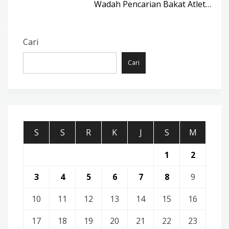
Wadah Pencarian Bakat Atlet…
Cari
Cari
S
S
R
K
J
S
M
1
2
3
4
5
6
7
8
9
10
11
12
13
14
15
16
17
18
19
20
21
22
23