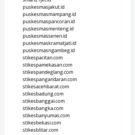
puskesmasjakut.id
puskesmasmampang.id
puskesmaspancoran.id
puskesmasmenteng.id
puskesmassenen.id
puskesmaskramatjati.id
puskesmasngambeg.id
stikespacitan.com
stikespamekasan.com
stikespandeglang.com
stikespangandaran.com
stikesacehbarat.com
stikesbadung.com
stikesbanggai.com
stikesbangka.com
stikesbanyumas.com
stikesbekasi.com
stikesblitar.com