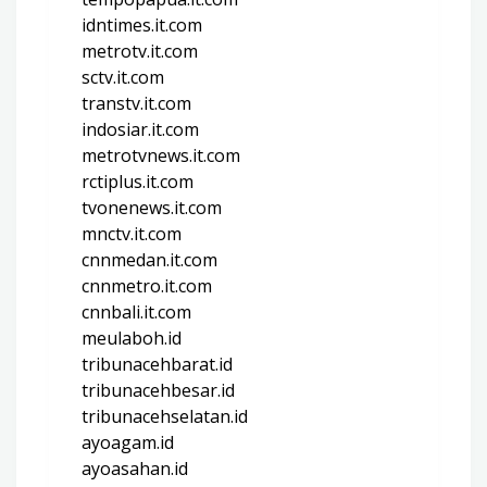
idntimes.it.com
metrotv.it.com
sctv.it.com
transtv.it.com
indosiar.it.com
metrotvnews.it.com
rctiplus.it.com
tvonenews.it.com
mnctv.it.com
cnnmedan.it.com
cnnmetro.it.com
cnnbali.it.com
meulaboh.id
tribunacehbarat.id
tribunacehbesar.id
tribunacehselatan.id
ayoagam.id
ayoasahan.id