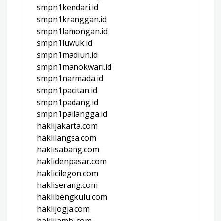
smpn1kendari.id
smpn1kranggan.id
smpn1lamongan.id
smpn1luwuk.id
smpn1madiun.id
smpn1manokwari.id
smpn1narmada.id
smpn1pacitan.id
smpn1padang.id
smpn1pailangga.id
haklijakarta.com
haklilangsa.com
haklisabang.com
haklidenpasar.com
haklicilegon.com
hakliserang.com
haklibengkulu.com
haklijogja.com
haklijambi.com