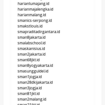
harianlumajang.id
harianmajalengka.id
harianmalang.id
smanics-serpong.id
smakstlouis.id
smapraditadirgantara.id
sman8jakarta.id
smalabschool.id
smaskanisius.id
sman2jakarta.id
sman68jkt.id
sman8yogyakarta.id
smasungguldel.id
sman1jogja.id
sman28dkijakarta.id
sman3jogja.id
sman81jkt.id
sman2malang.id
sman21jkt.id