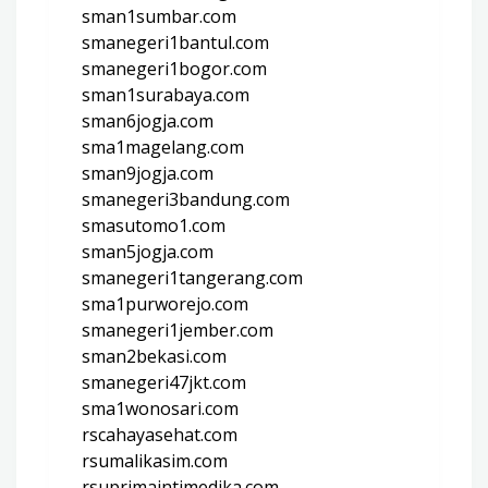
sman1sumbar.com
smanegeri1bantul.com
smanegeri1bogor.com
sman1surabaya.com
sman6jogja.com
sma1magelang.com
sman9jogja.com
smanegeri3bandung.com
smasutomo1.com
sman5jogja.com
smanegeri1tangerang.com
sma1purworejo.com
smanegeri1jember.com
sman2bekasi.com
smanegeri47jkt.com
sma1wonosari.com
rscahayasehat.com
rsumalikasim.com
rsuprimaintimedika.com