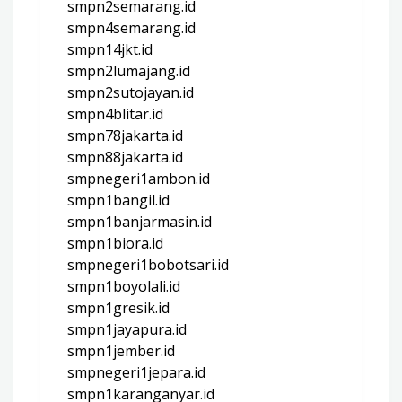
smpn2semarang.id
smpn4semarang.id
smpn14jkt.id
smpn2lumajang.id
smpn2sutojayan.id
smpn4blitar.id
smpn78jakarta.id
smpn88jakarta.id
smpnegeri1ambon.id
smpn1bangil.id
smpn1banjarmasin.id
smpn1biora.id
smpnegeri1bobotsari.id
smpn1boyolali.id
smpn1gresik.id
smpn1jayapura.id
smpn1jember.id
smpnegeri1jepara.id
smpn1karanganyar.id