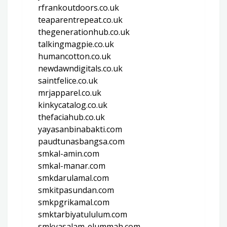
rfrankoutdoors.co.uk
teaparentrepeat.co.uk
thegenerationhub.co.uk
talkingmagpie.co.uk
humancotton.co.uk
newdawndigitals.co.uk
saintfelice.co.uk
mrjapparel.co.uk
kinkycatalog.co.uk
thefaciahub.co.uk
yayasanbinabakti.com
paudtunasbangsa.com
smkal-amin.com
smkal-manar.com
smkdarulamal.com
smkitpasundan.com
smkpgrikamal.com
smktarbiyatululum.com
smkyasalam-elummah.com