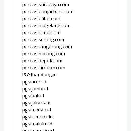
perbasisurabaya.com
perbasibanjarbaru.com
perbasiblitar.com
perbasimagelang.com
perbasijambi.com
perbasiserang.com
perbasitangerang.com
perbasimalang.com
perbasidepok.com
perbasicirebon.com
PGSIbandung.id
pgsiaceh.id
pgsijambi.id
pgsibali.id
pgsijakarta.id
pgsimedan.id
pgsilombok.id
pgsimaluku.id
pgsimanado.id