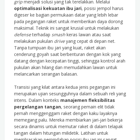
grip
menjadi solusi yang tak terelakkan. Melalui
optimalisasi kekuatan ibu jari
, posisi jempol harus
digeser ke bagian permukaan datar yang lebih lebar
pada pegangan raket untuk memberikan daya dorong
maksimal. Teknik ini sangat krusial untuk melakukan
defense
terhadap
smash
keras lawan atau saat
melakukan pukulan
drive
yang cepat di depan net.
Tanpa tumpuan ibu jari yang kuat, raket akan
cenderung goyah saat berbenturan dengan kok yang
datang dengan kecepatan tinggi, sehingga kontrol arah
pukulan akan hilang dan memudahkan lawan untuk
melancarkan serangan balasan.
Transisi yang kilat antara kedua jenis pegangan ini
merupakan ujian sesungguhnya dalam sebuah reli yang
intens. Dalam konteks
manajemen fleksibilitas
pergelangan tangan
, seorang pemain elit tidak
pernah menggenggam raket dengan kaku layaknya
memegang palu. Mereka membiarkan jari-jari bekerja
secara dinamis untuk memutar raket di dalam telapak
tangan dalam hitungan milidetik. Latihan untuk
membiasakan perpindahan posisi ibu jari ini sangat