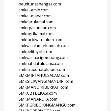
paudtunasbangsa.com
smkal-amin.com
smkal-manar.com
smkdarulamal.com
smkitpasundan.com
smkpgrikamal.com
smktarbiyatululum.com
smkyasalam-elummah.com
smkpelitaynh.com
smkyasinacigombong.com
smknahdatululama.com
smkitraudhatululum.com
SMKMIFTAHULSALAM.com
SMKSILIWANGIMANDIRI.com
SMKMANDIRIBERKAH.com
SMKCBTBEKASI.com
SMKMANAROFA.com
SMKPGRIBOJONGMANGU.com
SMKKORPRIKOTA.com