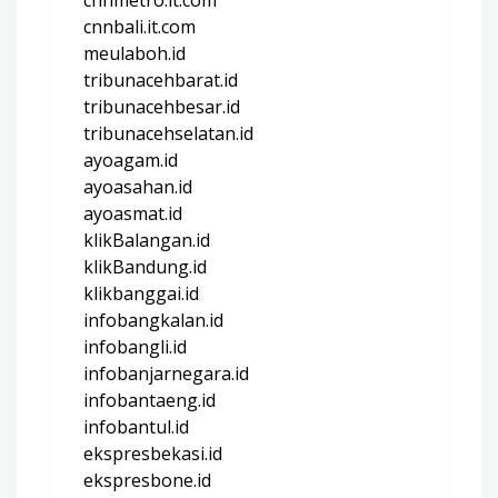
cnnbali.it.com
meulaboh.id
tribunacehbarat.id
tribunacehbesar.id
tribunacehselatan.id
ayoagam.id
ayoasahan.id
ayoasmat.id
klikBalangan.id
klikBandung.id
klikbanggai.id
infobangkalan.id
infobangli.id
infobanjarnegara.id
infobantaeng.id
infobantul.id
ekspresbekasi.id
ekspresbone.id