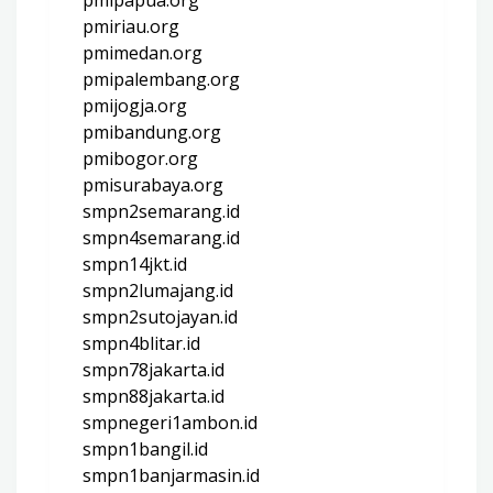
pmiriau.org
pmimedan.org
pmipalembang.org
pmijogja.org
pmibandung.org
pmibogor.org
pmisurabaya.org
smpn2semarang.id
smpn4semarang.id
smpn14jkt.id
smpn2lumajang.id
smpn2sutojayan.id
smpn4blitar.id
smpn78jakarta.id
smpn88jakarta.id
smpnegeri1ambon.id
smpn1bangil.id
smpn1banjarmasin.id