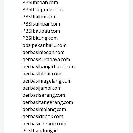
PBSImedan.com
PBSIlampung.com
PBSIkaltim.com
PBSIsumbar.com
PBSIbaubau.com
PBSIbitung.com
pbsipekanbaru.com
perbasimedan.com
perbasisurabaya.com
perbasibanjarbaru.com
perbasiblitar.com
perbasimagelang.com
perbasijambi.com
perbasiserang.com
perbasitangerang.com
perbasimalang.com
perbasidepok.com
perbasicirebon.com
PGSIbandung.id