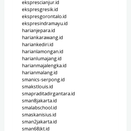
eksprescianjur.id
ekspresgresik.id
ekspresgorontalo.id
ekspresindramayu.id
harianjepara.id
hariankarawang.id
hariankediri.id
harianlamongan.id
harianlumajang.id
harianmajalengka.id
harianmalang.id
smanics-serpong.id
smakstlouis.id
smapraditadirgantara.id
sman8jakarta.id
smalabschool.id
smaskanisius.id
sman2jakarta.id
sman68jkt.id