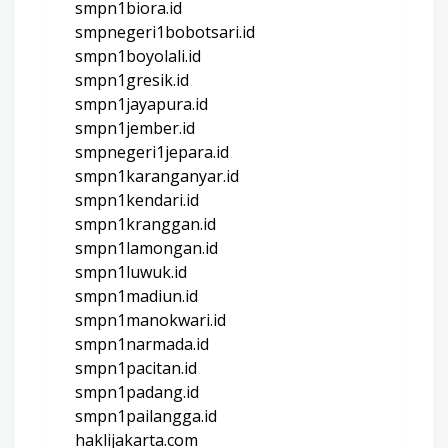
smpn1biora.id
smpnegeri1bobotsari.id
smpn1boyolali.id
smpn1gresik.id
smpn1jayapura.id
smpn1jember.id
smpnegeri1jepara.id
smpn1karanganyar.id
smpn1kendari.id
smpn1kranggan.id
smpn1lamongan.id
smpn1luwuk.id
smpn1madiun.id
smpn1manokwari.id
smpn1narmada.id
smpn1pacitan.id
smpn1padang.id
smpn1pailangga.id
haklijakarta.com