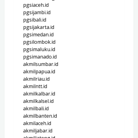
pgsiaceh.id
pgsijambi.id
pgsibali.id
pgsijakarta.id
pgsimedan.id
pgsilombok.id
pgsimaluku.id
pgsimanado.id
akmilsumbar.id
akmilpapua.id
akmilriau.id
akmilntt.id
akmilkalbar.id
akmilkalsel.id
akmilbali.id
akmilbanten.id
akmilaceh.id
akmiljabar.id
akmiljateng.id