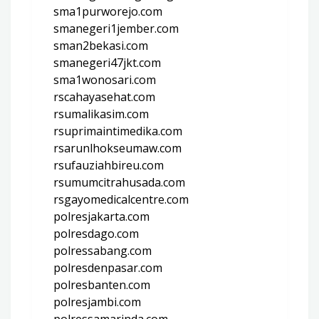
sma1purworejo.com
smanegeri1jember.com
sman2bekasi.com
smanegeri47jkt.com
sma1wonosari.com
rscahayasehat.com
rsumalikasim.com
rsuprimaintimedika.com
rsarunlhokseumaw.com
rsufauziahbireu.com
rsumumcitrahusada.com
rsgayomedicalcentre.com
polresjakarta.com
polresdago.com
polressabang.com
polresdenpasar.com
polresbanten.com
polresjambi.com
polressamarinda.com