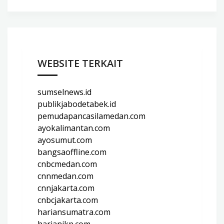
WEBSITE TERKAIT
sumselnews.id
publikjabodetabek.id
pemudapancasilamedan.com
ayokalimantan.com
ayosumut.com
bangsaoffline.com
cnbcmedan.com
cnnmedan.com
cnnjakarta.com
cnbcjakarta.com
hariansumatra.com
harianikn.com