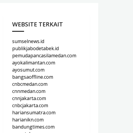
WEBSITE TERKAIT
sumselnews.id
publikjabodetabek.id
pemudapancasilamedan.com
ayokalimantan.com
ayosumut.com
bangsaoffline.com
cnbcmedan.com
cnnmedan.com
cnnjakarta.com
cnbcjakarta.com
hariansumatra.com
harianikn.com
bandungtimes.com