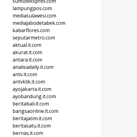
sumutekspres.com
lampungpos.com
mediasulawesi.com
mediajabodetabek.com
kabarflores.com
seputarmetro.com
aktual.it.com
akurat.it.com
antara.it.com
analisadaily.it.com
antv.it.com
antvklik.it.com
ayojakarta.it.com
ayobandung.it.com
beritabali.it.com
bangsaonline.it.com
beritajatim.it.com
beritasatu.it.com
bernas.it.com