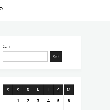
CY
Cari
Cari
S
S
R
K
J
S
M
1
2
3
4
5
6