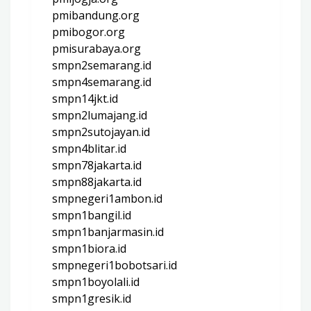
pmibandung.org
pmibogor.org
pmisurabaya.org
smpn2semarang.id
smpn4semarang.id
smpn14jkt.id
smpn2lumajang.id
smpn2sutojayan.id
smpn4blitar.id
smpn78jakarta.id
smpn88jakarta.id
smpnegeri1ambon.id
smpn1bangil.id
smpn1banjarmasin.id
smpn1biora.id
smpnegeri1bobotsari.id
smpn1boyolali.id
smpn1gresik.id