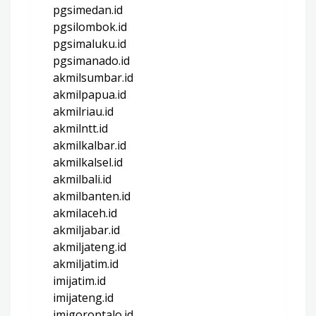
pgsimedan.id
pgsilombok.id
pgsimaluku.id
pgsimanado.id
akmilsumbar.id
akmilpapua.id
akmilriau.id
akmilntt.id
akmilkalbar.id
akmilkalsel.id
akmilbali.id
akmilbanten.id
akmilaceh.id
akmiljabar.id
akmiljateng.id
akmiljatim.id
imijatim.id
imijateng.id
imigorontalo.id