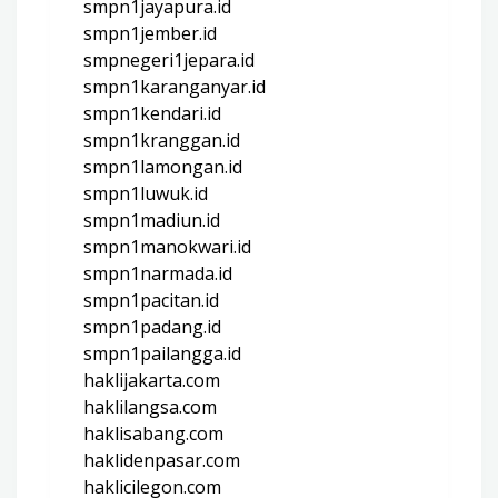
smpn1jayapura.id
smpn1jember.id
smpnegeri1jepara.id
smpn1karanganyar.id
smpn1kendari.id
smpn1kranggan.id
smpn1lamongan.id
smpn1luwuk.id
smpn1madiun.id
smpn1manokwari.id
smpn1narmada.id
smpn1pacitan.id
smpn1padang.id
smpn1pailangga.id
haklijakarta.com
haklilangsa.com
haklisabang.com
haklidenpasar.com
haklicilegon.com