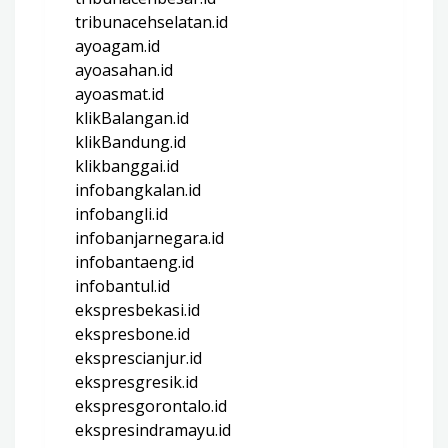
tribunacehselatan.id
ayoagam.id
ayoasahan.id
ayoasmat.id
klikBalangan.id
klikBandung.id
klikbanggai.id
infobangkalan.id
infobangli.id
infobanjarnegara.id
infobantaeng.id
infobantul.id
ekspresbekasi.id
ekspresbone.id
eksprescianjur.id
ekspresgresik.id
ekspresgorontalo.id
ekspresindramayu.id