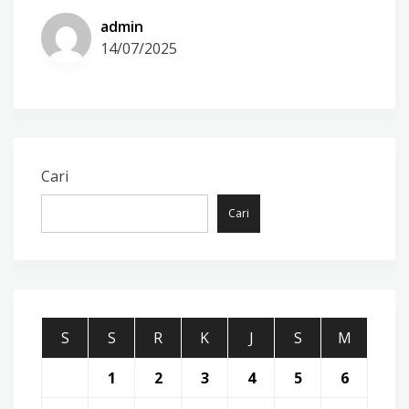
admin
14/07/2025
Cari
Cari
S
S
R
K
J
S
M
1
2
3
4
5
6