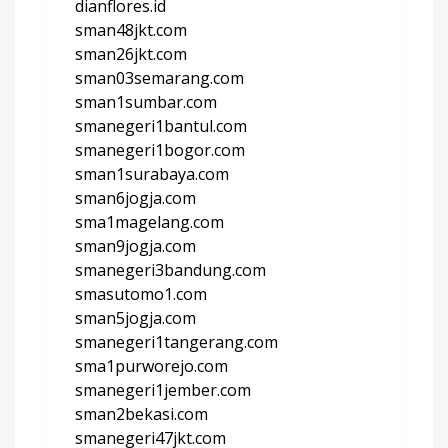
dianflores.id
sman48jkt.com
sman26jkt.com
sman03semarang.com
sman1sumbar.com
smanegeri1bantul.com
smanegeri1bogor.com
sman1surabaya.com
sman6jogja.com
sma1magelang.com
sman9jogja.com
smanegeri3bandung.com
smasutomo1.com
sman5jogja.com
smanegeri1tangerang.com
sma1purworejo.com
smanegeri1jember.com
sman2bekasi.com
smanegeri47jkt.com