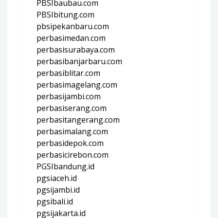
PBSIbaubau.com
PBSIbitung.com
pbsipekanbaru.com
perbasimedan.com
perbasisurabaya.com
perbasibanjarbaru.com
perbasiblitar.com
perbasimagelang.com
perbasijambi.com
perbasiserang.com
perbasitangerang.com
perbasimalang.com
perbasidepok.com
perbasicirebon.com
PGSIbandung.id
pgsiaceh.id
pgsijambi.id
pgsibali.id
pgsijakarta.id