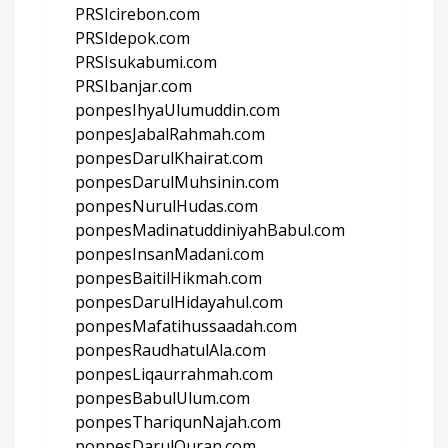
PRSIcirebon.com
PRSIdepok.com
PRSIsukabumi.com
PRSIbanjar.com
ponpesIhyaUlumuddin.com
ponpesJabalRahmah.com
ponpesDarulKhairat.com
ponpesDarulMuhsinin.com
ponpesNurulHudas.com
ponpesMadinatuddiniyahBabul.com
ponpesInsanMadani.com
ponpesBaitilHikmah.com
ponpesDarulHidayahul.com
ponpesMafatihussaadah.com
ponpesRaudhatulAla.com
ponpesLiqaurrahmah.com
ponpesBabulUlum.com
ponpesThariqunNajah.com
ponpesDarulQuran.com