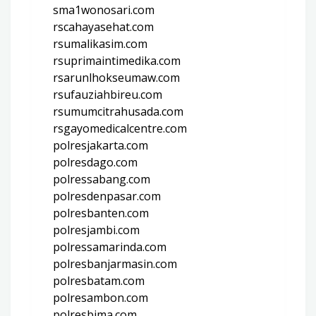
sma1wonosari.com
rscahayasehat.com
rsumalikasim.com
rsuprimaintimedika.com
rsarunlhokseumaw.com
rsufauziahbireu.com
rsumumcitrahusada.com
rsgayomedicalcentre.com
polresjakarta.com
polresdago.com
polressabang.com
polresdenpasar.com
polresbanten.com
polresjambi.com
polressamarinda.com
polresbanjarmasin.com
polresbatam.com
polresambon.com
polresbima.com