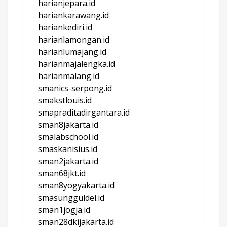
harianjepara.id
hariankarawang.id
hariankediri.id
harianlamongan.id
harianlumajang.id
harianmajalengka.id
harianmalang.id
smanics-serpong.id
smakstlouis.id
smapraditadirgantara.id
sman8jakarta.id
smalabschool.id
smaskanisius.id
sman2jakarta.id
sman68jkt.id
sman8yogyakarta.id
smasungguldel.id
sman1jogja.id
sman28dkijakarta.id