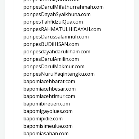
ponpesDarulMifathurrahmah.com
ponpesDayahSyaikhuna.com
ponpesTahfidzulQua.com
ponpesRAHMATULHIDAYAH.com
ponpesDarussalamnuh.com
ponpesBUDiIHSAN.com
ponpesdayahdarulilham.com
ponpesDarulAmilin.com
ponpesDarulMakmur.com
ponpesNurulYaqintengku.com
bapomiacehbarat.com
bapomiacehbesar.com
bapomiacehtimur.com
bapomibireuen.com
bapomigayolues.com
bapomipidie.com
bapomisimeulue.com
bapomiasahan.com