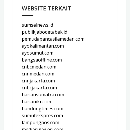
WEBSITE TERKAIT
sumselnews.id
publikjabodetabek.id
pemudapancasilamedan.com
ayokalimantan.com
ayosumut.com
bangsaoffline.com
cnbcmedan.com
cnnmedan.com
cnnjakarta.com
cnbcjakarta.com
hariansumatra.com
harianikn.com
bandungtimes.com
sumutekspres.com
lampungpos.com
mediasulawesi.com