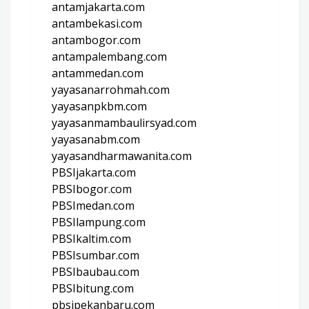
antamjakarta.com
antambekasi.com
antambogor.com
antampalembang.com
antammedan.com
yayasanarrohmah.com
yayasanpkbm.com
yayasanmambaulirsyad.com
yayasanabm.com
yayasandharmawanita.com
PBSIjakarta.com
PBSIbogor.com
PBSImedan.com
PBSIlampung.com
PBSIkaltim.com
PBSIsumbar.com
PBSIbaubau.com
PBSIbitung.com
pbsipekanbaru.com