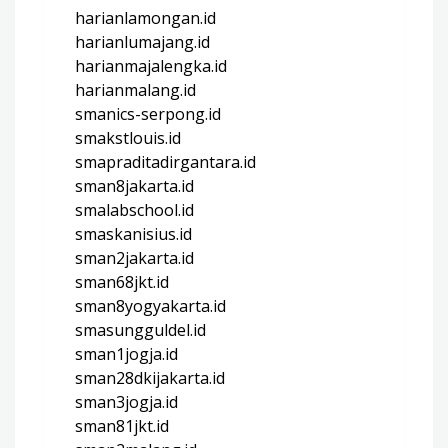
harianlamongan.id
harianlumajang.id
harianmajalengka.id
harianmalang.id
smanics-serpong.id
smakstlouis.id
smapraditadirgantara.id
sman8jakarta.id
smalabschool.id
smaskanisius.id
sman2jakarta.id
sman68jkt.id
sman8yogyakarta.id
smasungguldel.id
sman1jogja.id
sman28dkijakarta.id
sman3jogja.id
sman81jkt.id