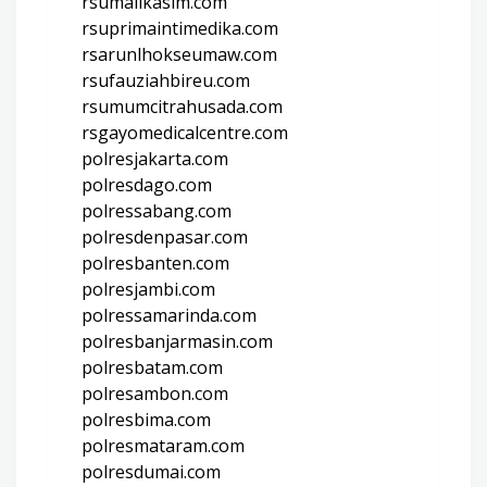
rsumalikasim.com
rsuprimaintimedika.com
rsarunlhokseumaw.com
rsufauziahbireu.com
rsumumcitrahusada.com
rsgayomedicalcentre.com
polresjakarta.com
polresdago.com
polressabang.com
polresdenpasar.com
polresbanten.com
polresjambi.com
polressamarinda.com
polresbanjarmasin.com
polresbatam.com
polresambon.com
polresbima.com
polresmataram.com
polresdumai.com