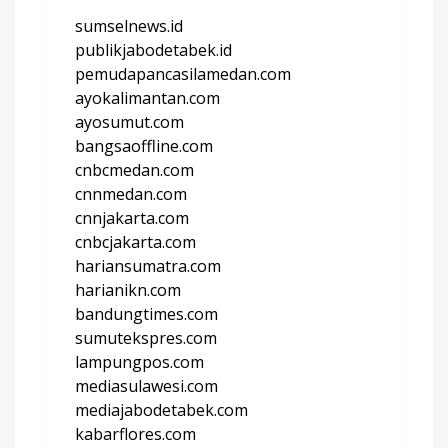
sumselnews.id
publikjabodetabek.id
pemudapancasilamedan.com
ayokalimantan.com
ayosumut.com
bangsaoffline.com
cnbcmedan.com
cnnmedan.com
cnnjakarta.com
cnbcjakarta.com
hariansumatra.com
harianikn.com
bandungtimes.com
sumutekspres.com
lampungpos.com
mediasulawesi.com
mediajabodetabek.com
kabarflores.com