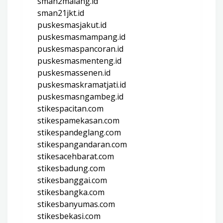
sman2malang.id
sman21jkt.id
puskesmasjakut.id
puskesmasmampang.id
puskesmaspancoran.id
puskesmasmenteng.id
puskesmassenen.id
puskesmaskramatjati.id
puskesmasngambeg.id
stikespacitan.com
stikespamekasan.com
stikespandeglang.com
stikespangandaran.com
stikesacehbarat.com
stikesbadung.com
stikesbanggai.com
stikesbangka.com
stikesbanyumas.com
stikesbekasi.com