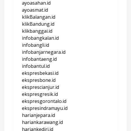
ayoasahan.id
ayoasmat.id
klikBalangan.id
klikBandung.id
klikbanggai.id
infobangkalan.id
infobangli.id
infobanjarnegara.id
infobantaeng.id
infobantul.id
ekspresbekasi.id
ekspresbone.id
eksprescianjur.id
ekspresgresik.id
ekspresgorontalo.id
ekspresindramayu.id
harianjepara.id
hariankarawang.id
hariankediri.id