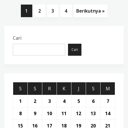
1
2
3
4
Berikutnya »
Cari
Cari
S
S
R
K
J
S
M
1
2
3
4
5
6
7
8
9
10
11
12
13
14
15
16
17
18
19
20
21