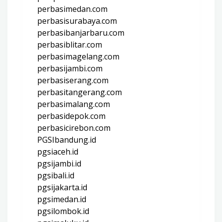
perbasimedan.com
perbasisurabaya.com
perbasibanjarbaru.com
perbasiblitar.com
perbasimagelang.com
perbasijambi.com
perbasiserang.com
perbasitangerang.com
perbasimalang.com
perbasidepok.com
perbasicirebon.com
PGSIbandung.id
pgsiaceh.id
pgsijambi.id
pgsibali.id
pgsijakarta.id
pgsimedan.id
pgsilombok.id