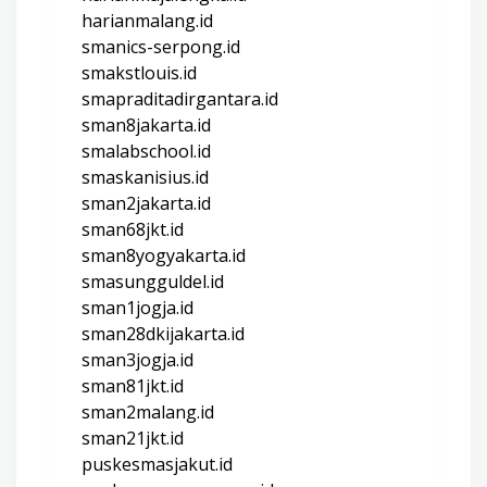
harianmalang.id
smanics-serpong.id
smakstlouis.id
smapraditadirgantara.id
sman8jakarta.id
smalabschool.id
smaskanisius.id
sman2jakarta.id
sman68jkt.id
sman8yogyakarta.id
smasungguldel.id
sman1jogja.id
sman28dkijakarta.id
sman3jogja.id
sman81jkt.id
sman2malang.id
sman21jkt.id
puskesmasjakut.id