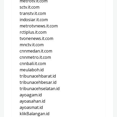
metrotv.it.com
sctv.it.com
transtv.it.com
indosiar.it.com
metrotvnews.it.com
rctiplus.it.com
tvonenews.it.com
mnctv.it.com
cnnmedan.it.com
cnnmetro.it.com
cnnbali.it.com
meulaboh.id
tribunacehbarat.id
tribunacehbesar.id
tribunacehselatan.id
ayoagam.id
ayoasahan.id
ayoasmat.id
klikBalangan.id