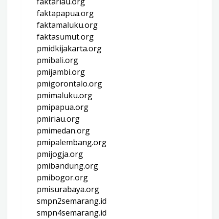
faktariau.org
faktapapua.org
faktamaluku.org
faktasumut.org
pmidkijakarta.org
pmibali.org
pmijambi.org
pmigorontalo.org
pmimaluku.org
pmipapua.org
pmiriau.org
pmimedan.org
pmipalembang.org
pmijogja.org
pmibandung.org
pmibogor.org
pmisurabaya.org
smpn2semarang.id
smpn4semarang.id