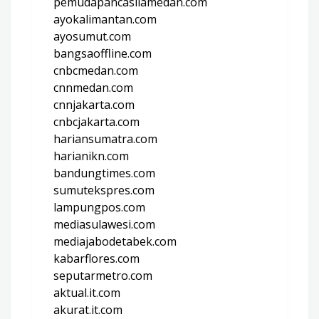
pemudapancasilamedan.com
ayokalimantan.com
ayosumut.com
bangsaoffline.com
cnbcmedan.com
cnnmedan.com
cnnjakarta.com
cnbcjakarta.com
hariansumatra.com
harianikn.com
bandungtimes.com
sumutekspres.com
lampungpos.com
mediasulawesi.com
mediajabodetabek.com
kabarflores.com
seputarmetro.com
aktual.it.com
akurat.it.com