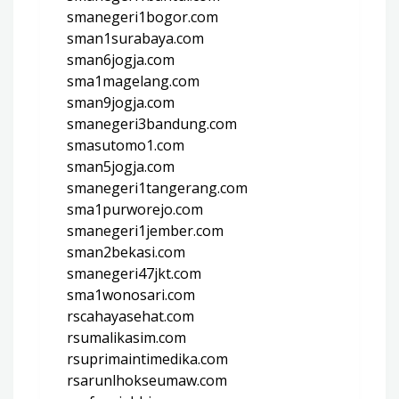
smanegeri1bogor.com
sman1surabaya.com
sman6jogja.com
sma1magelang.com
sman9jogja.com
smanegeri3bandung.com
smasutomo1.com
sman5jogja.com
smanegeri1tangerang.com
sma1purworejo.com
smanegeri1jember.com
sman2bekasi.com
smanegeri47jkt.com
sma1wonosari.com
rscahayasehat.com
rsumalikasim.com
rsuprimaintimedika.com
rsarunlhokseumaw.com