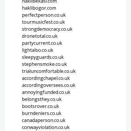
haklibekasi.com
haklibogor.com
perfectperson.co.uk
tourmusicfest.co.uk
strongdemocracy.co.uk
dronetotal.co.uk
partycurrent.co.uk
lightalso.co.uk
sleepyguards.co.uk
stephensmoke.co.uk
trialuncomfortable.co.uk
accordingchapel.co.uk
accordingoversees.co.uk
annoyingfunded.co.uk
belongsthey.co.uk
bootsrover.co.uk
burndeniers.co.uk
canadaperson.co.uk
conwayviolation.co.uk