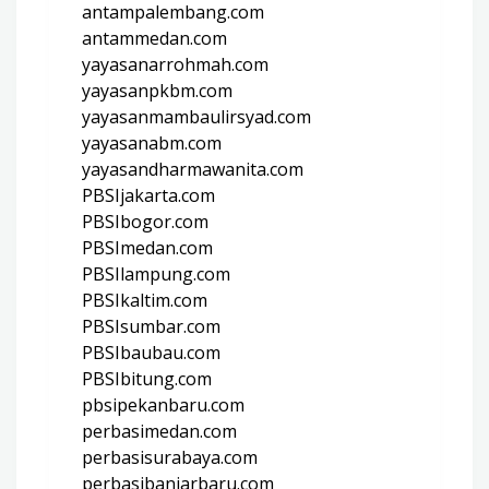
antampalembang.com
antammedan.com
yayasanarrohmah.com
yayasanpkbm.com
yayasanmambaulirsyad.com
yayasanabm.com
yayasandharmawanita.com
PBSIjakarta.com
PBSIbogor.com
PBSImedan.com
PBSIlampung.com
PBSIkaltim.com
PBSIsumbar.com
PBSIbaubau.com
PBSIbitung.com
pbsipekanbaru.com
perbasimedan.com
perbasisurabaya.com
perbasibanjarbaru.com