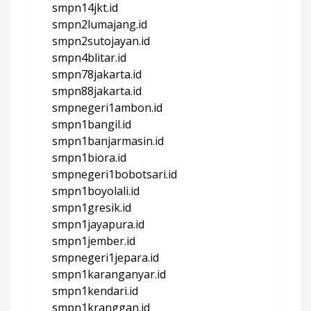
smpn14jkt.id
smpn2lumajang.id
smpn2sutojayan.id
smpn4blitar.id
smpn78jakarta.id
smpn88jakarta.id
smpnegeri1ambon.id
smpn1bangil.id
smpn1banjarmasin.id
smpn1biora.id
smpnegeri1bobotsari.id
smpn1boyolali.id
smpn1gresik.id
smpn1jayapura.id
smpn1jember.id
smpnegeri1jepara.id
smpn1karanganyar.id
smpn1kendari.id
smpn1kranggan.id