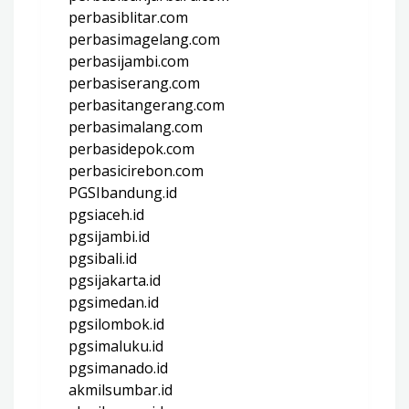
perbasiblitar.com
perbasimagelang.com
perbasijambi.com
perbasiserang.com
perbasitangerang.com
perbasimalang.com
perbasidepok.com
perbasicirebon.com
PGSIbandung.id
pgsiaceh.id
pgsijambi.id
pgsibali.id
pgsijakarta.id
pgsimedan.id
pgsilombok.id
pgsimaluku.id
pgsimanado.id
akmilsumbar.id