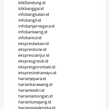
klikBandung.id
klikbanggai.id
infobangkalan.id
infobangli.id
infobanjarnegara.id
infobantaeng.id
infobantul.id
ekspresbekasi.id
ekspresbone.id
eksprescianjur.id
ekspresgresik.id
ekspresgorontalo.id
ekspresindramayu.id
harianjepara.id
hariankarawang.id
hariankediri.id
harianlamongan.id
harianlumajang.id
harianmajalengka.id