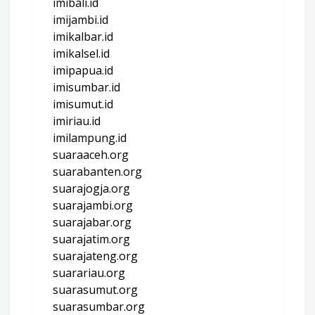
imibali.id
imijambi.id
imikalbar.id
imikalsel.id
imipapua.id
imisumbar.id
imisumut.id
imiriau.id
imilampung.id
suaraaceh.org
suarabanten.org
suarajogja.org
suarajambi.org
suarajabar.org
suarajatim.org
suarajateng.org
suarariau.org
suarasumut.org
suarasumbar.org