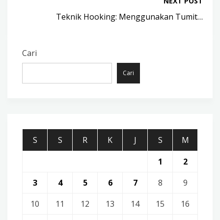
NEXT POST
Teknik Hooking: Menggunakan Tumit…
Cari
Cari
S
S
R
K
J
S
M
1
2
3
4
5
6
7
8
9
10
11
12
13
14
15
16