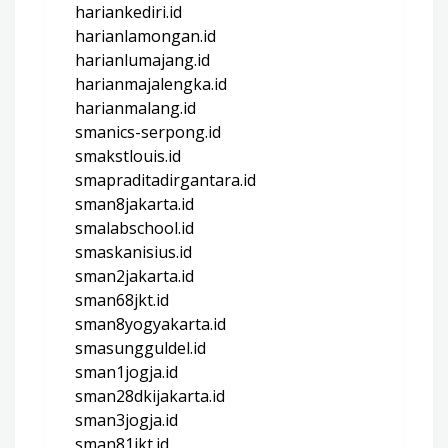
hariankediri.id
harianlamongan.id
harianlumajang.id
harianmajalengka.id
harianmalang.id
smanics-serpong.id
smakstlouis.id
smapraditadirgantara.id
sman8jakarta.id
smalabschool.id
smaskanisius.id
sman2jakarta.id
sman68jkt.id
sman8yogyakarta.id
smasungguldel.id
sman1jogja.id
sman28dkijakarta.id
sman3jogja.id
sman81jkt.id