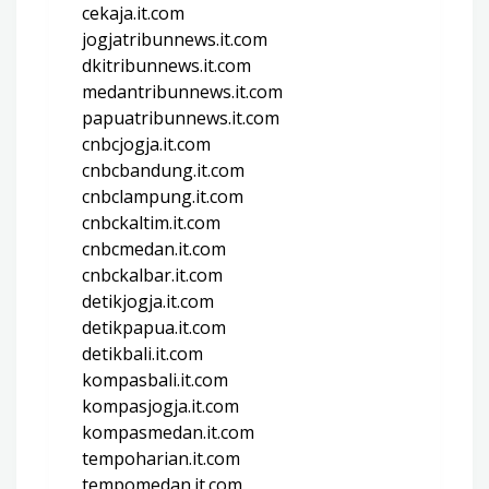
cekaja.it.com
jogjatribunnews.it.com
dkitribunnews.it.com
medantribunnews.it.com
papuatribunnews.it.com
cnbcjogja.it.com
cnbcbandung.it.com
cnbclampung.it.com
cnbckaltim.it.com
cnbcmedan.it.com
cnbckalbar.it.com
detikjogja.it.com
detikpapua.it.com
detikbali.it.com
kompasbali.it.com
kompasjogja.it.com
kompasmedan.it.com
tempoharian.it.com
tempomedan.it.com