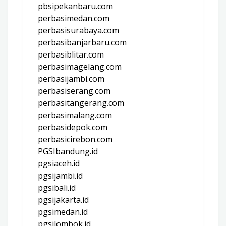
pbsipekanbaru.com
perbasimedan.com
perbasisurabaya.com
perbasibanjarbaru.com
perbasiblitar.com
perbasimagelang.com
perbasijambi.com
perbasiserang.com
perbasitangerang.com
perbasimalang.com
perbasidepok.com
perbasicirebon.com
PGSIbandung.id
pgsiaceh.id
pgsijambi.id
pgsibali.id
pgsijakarta.id
pgsimedan.id
pgsilombok.id