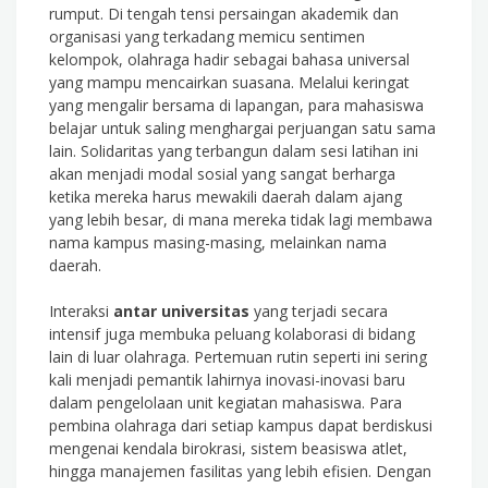
rumput. Di tengah tensi persaingan akademik dan
organisasi yang terkadang memicu sentimen
kelompok, olahraga hadir sebagai bahasa universal
yang mampu mencairkan suasana. Melalui keringat
yang mengalir bersama di lapangan, para mahasiswa
belajar untuk saling menghargai perjuangan satu sama
lain. Solidaritas yang terbangun dalam sesi latihan ini
akan menjadi modal sosial yang sangat berharga
ketika mereka harus mewakili daerah dalam ajang
yang lebih besar, di mana mereka tidak lagi membawa
nama kampus masing-masing, melainkan nama
daerah.
Interaksi
antar universitas
yang terjadi secara
intensif juga membuka peluang kolaborasi di bidang
lain di luar olahraga. Pertemuan rutin seperti ini sering
kali menjadi pemantik lahirnya inovasi-inovasi baru
dalam pengelolaan unit kegiatan mahasiswa. Para
pembina olahraga dari setiap kampus dapat berdiskusi
mengenai kendala birokrasi, sistem beasiswa atlet,
hingga manajemen fasilitas yang lebih efisien. Dengan