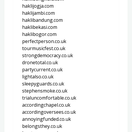
haklijogja.com
haklijambi.com
haklibandung.com
haklibekasi.com
haklibogor.com
perfectperson.co.uk
tourmusicfest.co.uk
strongdemocracy.co.uk
dronetotal.co.uk
partycurrent.co.uk
lightalso.co.uk
sleepyguards.co.uk
stephensmoke.co.uk
trialuncomfortable.co.uk
accordingchapel.co.uk
accordingoversees.co.uk
annoyingfunded.co.uk
belongsthey.co.uk