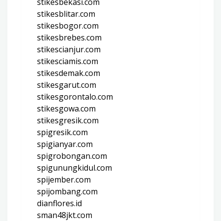
stikesbekasi.com
stikesblitar.com
stikesbogor.com
stikesbrebes.com
stikescianjur.com
stikesciamis.com
stikesdemak.com
stikesgarut.com
stikesgorontalo.com
stikesgowa.com
stikesgresik.com
spigresik.com
spigianyar.com
spigrobongan.com
spigunungkidul.com
spijember.com
spijombang.com
dianflores.id
sman48jkt.com