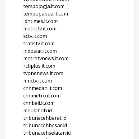
tempojogja.it.com
tempopapua.it.com
idntimes.it.com
metrotv.it.com
sctv.it.com
transtv.it.com
indosiar.it.com
metrotvnews.it.com
rctiplus.it.com
tvonenews.it.com
mnctv.it.com
cnnmedan.it.com
cnnmetro.it.com
cnnbali.it.com
meulaboh.id
tribunacehbarat.id
tribunacehbesar.id
tribunacehselatan.id