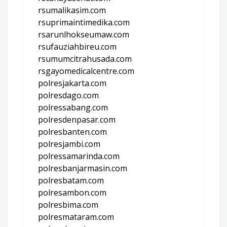
rsumalikasim.com
rsuprimaintimedika.com
rsarunlhokseumaw.com
rsufauziahbireu.com
rsumumcitrahusada.com
rsgayomedicalcentre.com
polresjakarta.com
polresdago.com
polressabang.com
polresdenpasar.com
polresbanten.com
polresjambi.com
polressamarinda.com
polresbanjarmasin.com
polresbatam.com
polresambon.com
polresbima.com
polresmataram.com