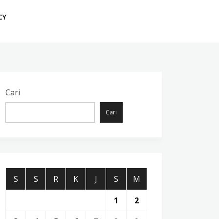
CY
Cari
Cari
S
S
R
K
J
S
M
1
2