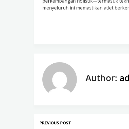
perkembangan holistik—termasuk teknik,
menyeluruh ini memastikan atlet berke
Author:
a
PREVIOUS POST