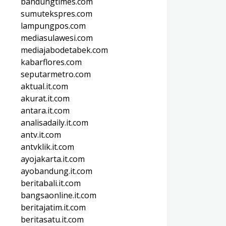
bandungtimes.com
sumutekspres.com
lampungpos.com
mediasulawesi.com
mediajabodetabek.com
kabarflores.com
seputarmetro.com
aktual.it.com
akurat.it.com
antara.it.com
analisadaily.it.com
antv.it.com
antvklik.it.com
ayojakarta.it.com
ayobandung.it.com
beritabali.it.com
bangsaonline.it.com
beritajatim.it.com
beritasatu.it.com