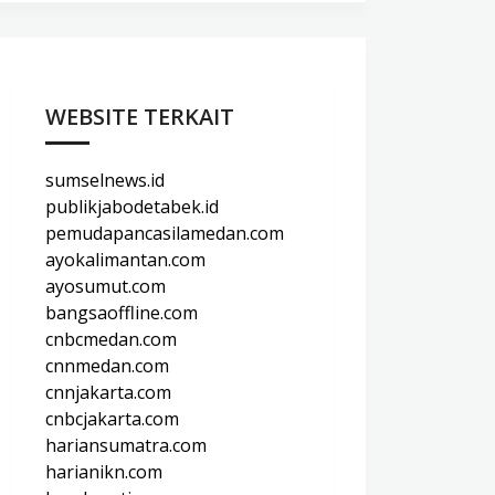
WEBSITE TERKAIT
sumselnews.id
publikjabodetabek.id
pemudapancasilamedan.com
ayokalimantan.com
ayosumut.com
bangsaoffline.com
cnbcmedan.com
cnnmedan.com
cnnjakarta.com
cnbcjakarta.com
hariansumatra.com
harianikn.com