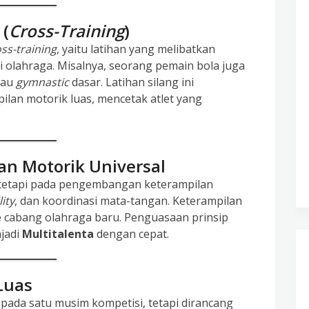
 (
Cross-Training
)
ss-training
, yaitu latihan yang melibatkan
i olahraga. Misalnya, seorang pemain bola juga
tau
gymnastic
dasar. Latihan silang ini
an motorik luas, mencetak atlet yang
an Motorik Universal
k, tetapi pada pengembangan keterampilan
lity
, dan koordinasi mata-tangan. Keterampilan
e cabang olahraga baru. Penguasaan prinsip
njadi
Multitalenta
dengan cepat.
 Luas
 pada satu musim kompetisi, tetapi dirancang