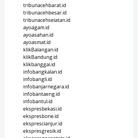
tribunacehbarat.id
tribunacehbesar.id
tribunacehselatan.id
ayoagam.id
ayoasahan.id
ayoasmat.id
klikBalangan.id
klikBandung.id
klikbanggai.id
infobangkalan.id
infobangli.id
infobanjarnegara.id
infobantaeng.id
infobantul.id
ekspresbekasi.id
ekspresbone.id
eksprescianjur.id
ekspresgresik.id