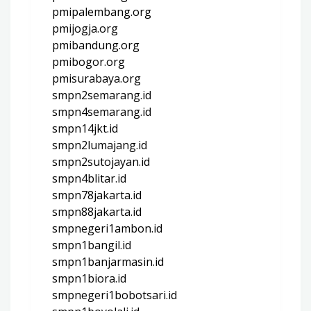
pmipalembang.org
pmijogja.org
pmibandung.org
pmibogor.org
pmisurabaya.org
smpn2semarang.id
smpn4semarang.id
smpn14jkt.id
smpn2lumajang.id
smpn2sutojayan.id
smpn4blitar.id
smpn78jakarta.id
smpn88jakarta.id
smpnegeri1ambon.id
smpn1bangil.id
smpn1banjarmasin.id
smpn1biora.id
smpnegeri1bobotsari.id