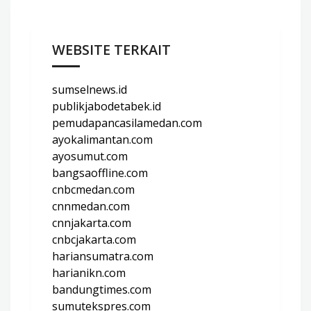
WEBSITE TERKAIT
sumselnews.id
publikjabodetabek.id
pemudapancasilamedan.com
ayokalimantan.com
ayosumut.com
bangsaoffline.com
cnbcmedan.com
cnnmedan.com
cnnjakarta.com
cnbcjakarta.com
hariansumatra.com
harianikn.com
bandungtimes.com
sumutekspres.com