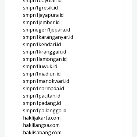
smpn1boyolali.id
smpn1gresik.id
smpn1jayapura.id
smpn1jember.id
smpnegeri1jepara.id
smpn1karanganyar.id
smpn1kendari.id
smpn1kranggan.id
smpn1lamongan.id
smpn1luwuk.id
smpn1madiun.id
smpn1manokwari.id
smpn1narmada.id
smpn1pacitan.id
smpn1padang.id
smpn1pailangga.id
haklijakarta.com
haklilangsa.com
haklisabang.com