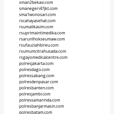
sman2bekasi.com
smanegeri47jkt.com
sma1wonosari.com
rscahayasehat.com
rsumalikasim.com
rsuprimaintimedika.com
rsarunlhokseumaw.com
rsufauziahbireu.com
rsumumcitrahusada.com
rsgayomedicalcentre.com
polresjakarta.com
polresdago.com
polressabang.com
polresdenpasar.com
polresbanten.com
polresjambi.com
polressamarinda.com
polresbanjarmasin.com
polresbatam.com