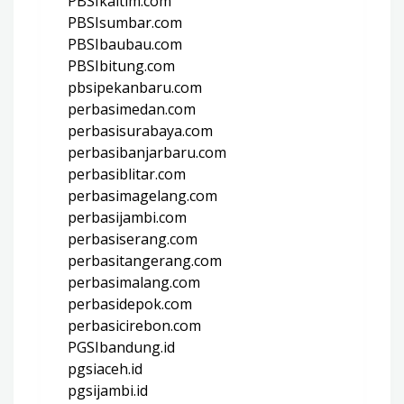
PBSIkaltim.com
PBSIsumbar.com
PBSIbaubau.com
PBSIbitung.com
pbsipekanbaru.com
perbasimedan.com
perbasisurabaya.com
perbasibanjarbaru.com
perbasiblitar.com
perbasimagelang.com
perbasijambi.com
perbasiserang.com
perbasitangerang.com
perbasimalang.com
perbasidepok.com
perbasicirebon.com
PGSIbandung.id
pgsiaceh.id
pgsijambi.id