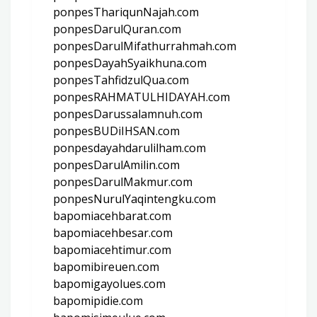
ponpesThariqunNajah.com
ponpesDarulQuran.com
ponpesDarulMifathurrahmah.com
ponpesDayahSyaikhuna.com
ponpesTahfidzulQua.com
ponpesRAHMATULHIDAYAH.com
ponpesDarussalamnuh.com
ponpesBUDiIHSAN.com
ponpesdayahdarulilham.com
ponpesDarulAmilin.com
ponpesDarulMakmur.com
ponpesNurulYaqintengku.com
bapomiacehbarat.com
bapomiacehbesar.com
bapomiacehtimur.com
bapomibireuen.com
bapomigayolues.com
bapomipidie.com