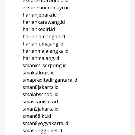
ekspresgorontalo.id
ekspresindramayu.id
harianjepara.id
hariankarawang.id
hariankediri.id
harianlamongan.id
harianlumajang.id
harianmajalengka.id
harianmalang.id
smanics-serpong.id
smakstlouis.id
smapraditadirgantara.id
sman8jakarta.id
smalabschool.id
smaskanisius.id
sman2jakarta.id
sman68jkt.id
sman8yogyakarta.id
smasungguldel.id