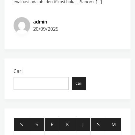
evaluasi adalah identifikasi bakat. Bapomi […]
admin
20/09/2025
Cari
Cari
S
S
R
K
J
S
M