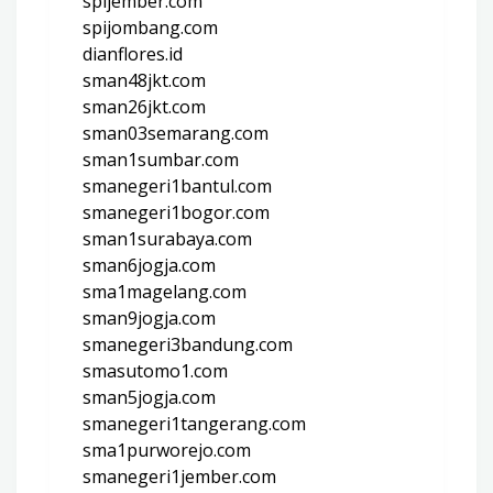
spijember.com
spijombang.com
dianflores.id
sman48jkt.com
sman26jkt.com
sman03semarang.com
sman1sumbar.com
smanegeri1bantul.com
smanegeri1bogor.com
sman1surabaya.com
sman6jogja.com
sma1magelang.com
sman9jogja.com
smanegeri3bandung.com
smasutomo1.com
sman5jogja.com
smanegeri1tangerang.com
sma1purworejo.com
smanegeri1jember.com