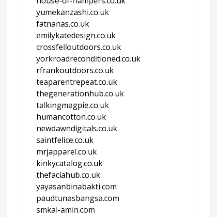
house-of-hampers.co.uk
yumekanzashi.co.uk
fatnanas.co.uk
emilykatedesign.co.uk
crossfelloutdoors.co.uk
yorkroadreconditioned.co.uk
rfrankoutdoors.co.uk
teaparentrepeat.co.uk
thegenerationhub.co.uk
talkingmagpie.co.uk
humancotton.co.uk
newdawndigitals.co.uk
saintfelice.co.uk
mrjapparel.co.uk
kinkycatalog.co.uk
thefaciahub.co.uk
yayasanbinabakti.com
paudtunasbangsa.com
smkal-amin.com