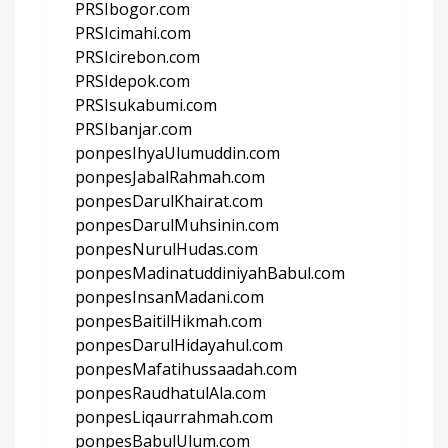
PRSIbogor.com
PRSIcimahi.com
PRSIcirebon.com
PRSIdepok.com
PRSIsukabumi.com
PRSIbanjar.com
ponpesIhyaUlumuddin.com
ponpesJabalRahmah.com
ponpesDarulKhairat.com
ponpesDarulMuhsinin.com
ponpesNurulHudas.com
ponpesMadinatuddiniyahBabul.com
ponpesInsanMadani.com
ponpesBaitilHikmah.com
ponpesDarulHidayahul.com
ponpesMafatihussaadah.com
ponpesRaudhatulAla.com
ponpesLiqaurrahmah.com
ponpesBabulUlum.com