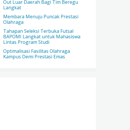
Out Luar Daerah Bagi Tim Beregu
Langkat
Membara Menuju Puncak Prestasi
Olahraga
Tahapan Seleksi Terbuka Futsal
BAPOMI Langkat untuk Mahasiswa
Lintas Program Studi
Optimalisasi Fasilitas Olahraga
Kampus Demi Prestasi Emas