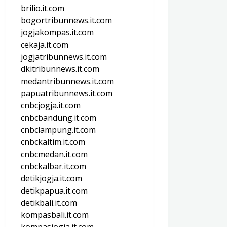
brilio.it.com
bogortribunnews.it.com
jogjakompas.it.com
cekaja.it.com
jogjatribunnews.it.com
dkitribunnews.it.com
medantribunnews.it.com
papuatribunnews.it.com
cnbcjogja.it.com
cnbcbandung.it.com
cnbclampung.it.com
cnbckaltim.it.com
cnbcmedan.it.com
cnbckalbar.it.com
detikjogja.it.com
detikpapua.it.com
detikbali.it.com
kompasbali.it.com