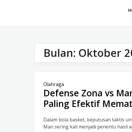
H
Bulan:
Oktober 2
Olahraga
Defense Zona vs Ma
Paling Efektif Mema
Dalam bola basket, keputusan taktis 
Man sering kali menjadi penentu hasil 