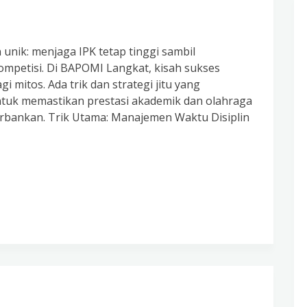
nik: menjaga IPK tetap tinggi sambil
mpetisi. Di BAPOMI Langkat, kisah sukses
 mitos. Ada trik dan strategi jitu yang
untuk memastikan prestasi akademik dan olahraga
orbankan. Trik Utama: Manajemen Waktu Disiplin