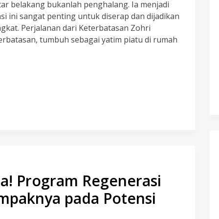
ar belakang bukanlah penghalang. Ia menjadi
si ini sangat penting untuk diserap dan dijadikan
kat. Perjalanan dari Keterbatasan Zohri
rbatasan, tumbuh sebagai yatim piatu di rumah
a! Program Regenerasi
ampaknya pada Potensi