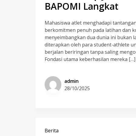
BAPOMI Langkat
Mahasiswa atlet menghadapi tantangan u
berkomitmen penuh pada latihan dan ko
menyeimbangkan dua dunia ini bukan lagi
diterapkan oleh para student-athlete 
berjalan beriringan tanpa saling meng
Fondasi utama keberhasilan mereka […]
admin
28/10/2025
Berita