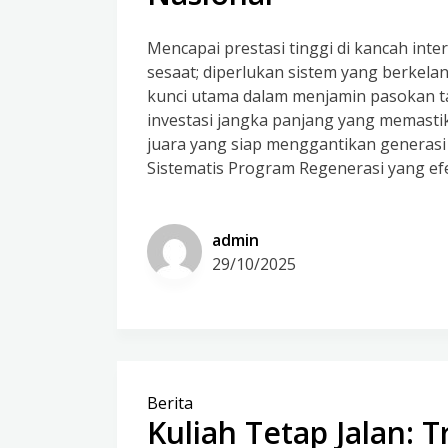
Mencapai prestasi tinggi di kancah int
sesaat; diperlukan sistem yang berkela
kunci utama dalam menjamin pasokan tal
investasi jangka panjang yang memasti
juara yang siap menggantikan generasi s
Sistematis Program Regenerasi yang efe
admin
29/10/2025
Berita
Kuliah Tetap Jalan: T