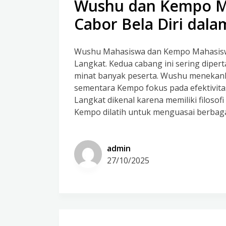
Wushu dan Kempo M
Cabor Bela Diri dal
Wushu Mahasiswa dan Kempo Mahasiswa 
Langkat. Kedua cabang ini sering dipe
minat banyak peserta. Wushu menekank
sementara Kempo fokus pada efektivita
Langkat dikenal karena memiliki filosof
Kempo dilatih untuk menguasai berbaga
admin
27/10/2025