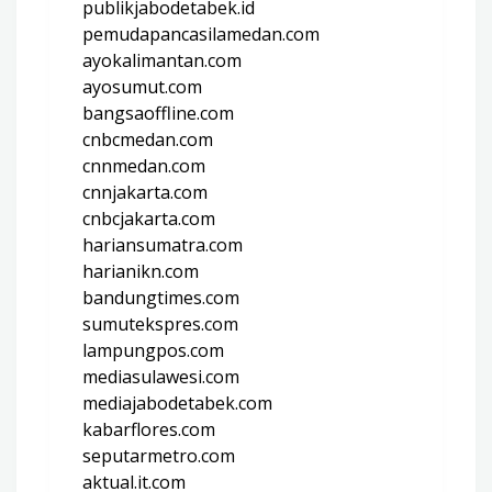
publikjabodetabek.id
pemudapancasilamedan.com
ayokalimantan.com
ayosumut.com
bangsaoffline.com
cnbcmedan.com
cnnmedan.com
cnnjakarta.com
cnbcjakarta.com
hariansumatra.com
harianikn.com
bandungtimes.com
sumutekspres.com
lampungpos.com
mediasulawesi.com
mediajabodetabek.com
kabarflores.com
seputarmetro.com
aktual.it.com