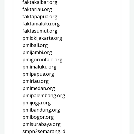
faktakalbar.org
faktariau.org
faktapapua.org
faktamaluku.org
faktasumut.org
pmidkijakarta.org
pmibali.org
pmijambi.org
pmigorontalo.org
pmimaluku.org
pmipapua.org
pmiriau.org
pmimedan.org
pmipalembang.org
pmijogja.org
pmibandung.org
pmibogor.org
pmisurabaya.org
smpn2semarang.id