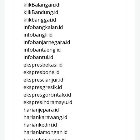
klikBalangan.id
klikBandung.id
klikbanggai.id
infobangkalan.id
infobangli.id
infobanjarnegara.id
infobantaeng.id
infobantul.id
ekspresbekasi.id
ekspresbone.id
eksprescianjur.id
ekspresgresik.id
ekspresgorontalo.id
ekspresindramayu.id
harianjepara.id
hariankarawang.id
hariankediri.id
harianlamongan.id
harianlumajang.id