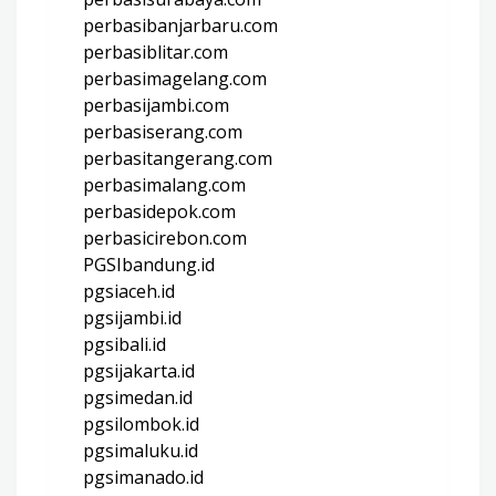
perbasibanjarbaru.com
perbasiblitar.com
perbasimagelang.com
perbasijambi.com
perbasiserang.com
perbasitangerang.com
perbasimalang.com
perbasidepok.com
perbasicirebon.com
PGSIbandung.id
pgsiaceh.id
pgsijambi.id
pgsibali.id
pgsijakarta.id
pgsimedan.id
pgsilombok.id
pgsimaluku.id
pgsimanado.id