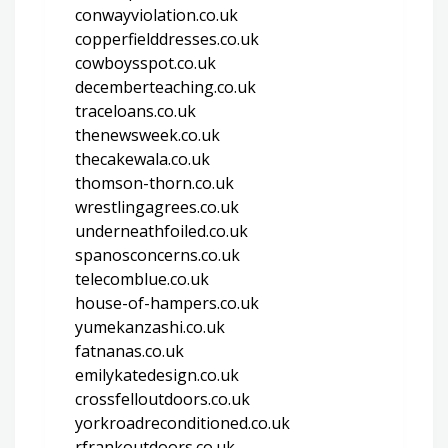
conwayviolation.co.uk
copperfielddresses.co.uk
cowboysspot.co.uk
decemberteaching.co.uk
traceloans.co.uk
thenewsweek.co.uk
thecakewala.co.uk
thomson-thorn.co.uk
wrestlingagrees.co.uk
underneathfoiled.co.uk
spanosconcerns.co.uk
telecomblue.co.uk
house-of-hampers.co.uk
yumekanzashi.co.uk
fatnanas.co.uk
emilykatedesign.co.uk
crossfelloutdoors.co.uk
yorkroadreconditioned.co.uk
rfrankoutdoors.co.uk