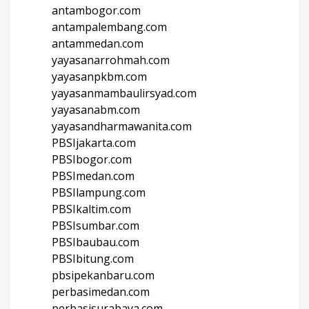
antambogor.com
antampalembang.com
antammedan.com
yayasanarrohmah.com
yayasanpkbm.com
yayasanmambaulirsyad.com
yayasanabm.com
yayasandharmawanita.com
PBSIjakarta.com
PBSIbogor.com
PBSImedan.com
PBSIlampung.com
PBSIkaltim.com
PBSIsumbar.com
PBSIbaubau.com
PBSIbitung.com
pbsipekanbaru.com
perbasimedan.com
perbasisurabaya.com