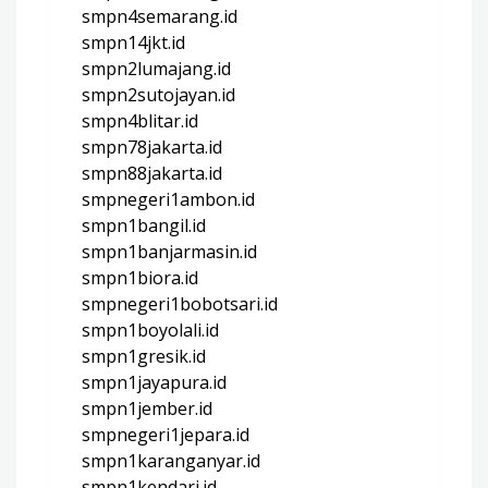
smpn4semarang.id
smpn14jkt.id
smpn2lumajang.id
smpn2sutojayan.id
smpn4blitar.id
smpn78jakarta.id
smpn88jakarta.id
smpnegeri1ambon.id
smpn1bangil.id
smpn1banjarmasin.id
smpn1biora.id
smpnegeri1bobotsari.id
smpn1boyolali.id
smpn1gresik.id
smpn1jayapura.id
smpn1jember.id
smpnegeri1jepara.id
smpn1karanganyar.id
smpn1kendari.id