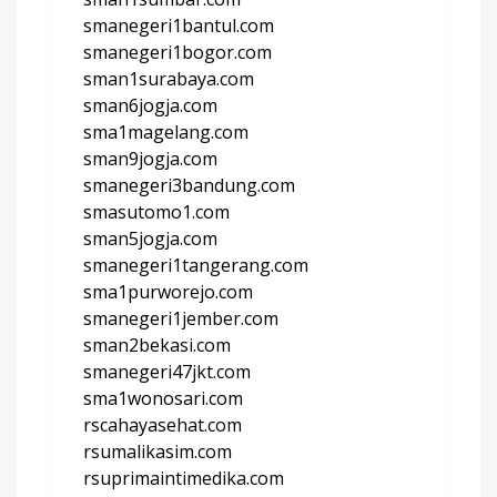
smanegeri1bantul.com
smanegeri1bogor.com
sman1surabaya.com
sman6jogja.com
sma1magelang.com
sman9jogja.com
smanegeri3bandung.com
smasutomo1.com
sman5jogja.com
smanegeri1tangerang.com
sma1purworejo.com
smanegeri1jember.com
sman2bekasi.com
smanegeri47jkt.com
sma1wonosari.com
rscahayasehat.com
rsumalikasim.com
rsuprimaintimedika.com