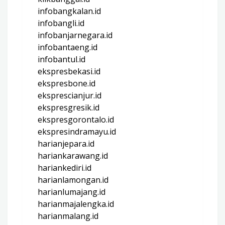
infobangkalan.id
infobangli.id
infobanjarnegara.id
infobantaeng.id
infobantul.id
ekspresbekasi.id
ekspresbone.id
eksprescianjur.id
ekspresgresik.id
ekspresgorontalo.id
ekspresindramayu.id
harianjepara.id
hariankarawang.id
hariankediri.id
harianlamongan.id
harianlumajang.id
harianmajalengka.id
harianmalang.id