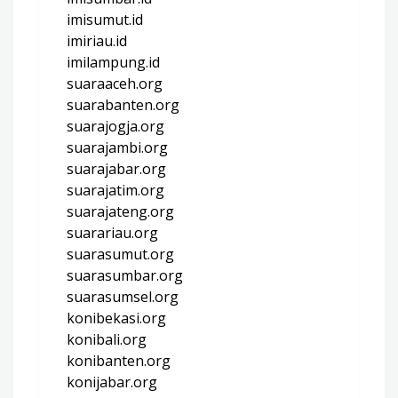
imisumut.id
imiriau.id
imilampung.id
suaraaceh.org
suarabanten.org
suarajogja.org
suarajambi.org
suarajabar.org
suarajatim.org
suarajateng.org
suarariau.org
suarasumut.org
suarasumbar.org
suarasumsel.org
konibekasi.org
konibali.org
konibanten.org
konijabar.org