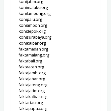
konijatim.org
konimaluku.org
konilampung.org
konipalu.org
koniambon.org
konidepok.org
konisurabaya.org
konikalbar.org
faktamedan.org
faktamalang.org
faktabali.org
faktaaceh.org
faktajambi.org
faktajabar.org
faktajateng.org
faktajatim.org
faktakalbar.org
faktariau.org
faktapapua.org