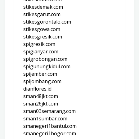
stikesdemak.com
stikesgarut.com
stikesgorontalo.com
stikesgowa.com
stikesgresik.com
spigresik.com
spigianyar.com
spigrobongan.com
spigunungkidul.com
spijember.com
spijombang.com
dianflores.id
sman48jkt.com
sman26jkt.com
sman03semarang.com
sman1sumbar.com
smanegeri1bantul.com
smanegeri1bogor.com