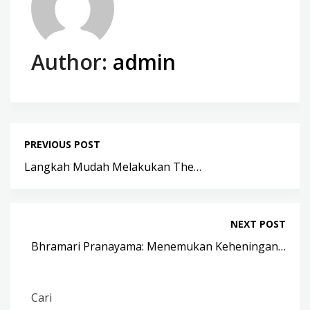
Author:
admin
PREVIOUS POST
Langkah Mudah Melakukan The…
NEXT POST
Bhramari Pranayama: Menemukan Keheningan…
Cari