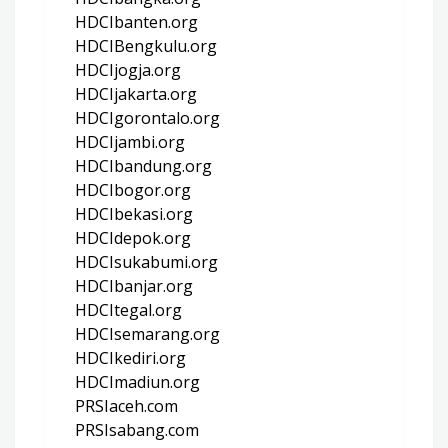
HDCIbanten.org
HDCIBengkulu.org
HDCIjogja.org
HDCIjakarta.org
HDCIgorontalo.org
HDCIjambi.org
HDCIbandung.org
HDCIbogor.org
HDCIbekasi.org
HDCIdepok.org
HDCIsukabumi.org
HDCIbanjar.org
HDCItegal.org
HDCIsemarang.org
HDCIkediri.org
HDCImadiun.org
PRSIaceh.com
PRSIsabang.com