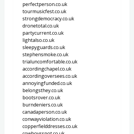
perfectperson.co.uk
tourmusicfest.co.uk
strongdemocracy.co.uk
dronetotal.co.uk
partycurrent.co.uk
lightalso.co.uk
sleepyguards.co.uk
stephensmoke.co.uk
trialuncomfortable.co.uk
accordingchapel.co.uk
accordingoversees.co.uk
annoyingfunded.co.uk
belongsthey.co.uk
bootsrover.co.uk
burndeniers.co.uk
canadaperson.co.uk
conwayviolation.co.uk
copperfielddresses.co.uk
cowboysspot.co.uk