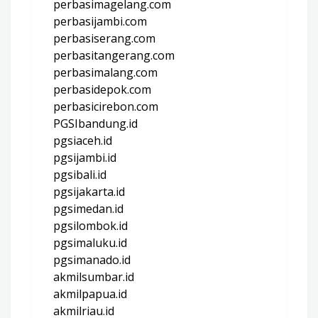
perbasimagelang.com
perbasijambi.com
perbasiserang.com
perbasitangerang.com
perbasimalang.com
perbasidepok.com
perbasicirebon.com
PGSIbandung.id
pgsiaceh.id
pgsijambi.id
pgsibali.id
pgsijakarta.id
pgsimedan.id
pgsilombok.id
pgsimaluku.id
pgsimanado.id
akmilsumbar.id
akmilpapua.id
akmilriau.id