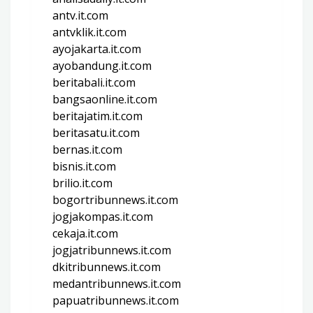
antv.it.com
antvklik.it.com
ayojakarta.it.com
ayobandung.it.com
beritabali.it.com
bangsaonline.it.com
beritajatim.it.com
beritasatu.it.com
bernas.it.com
bisnis.it.com
brilio.it.com
bogortribunnews.it.com
jogjakompas.it.com
cekaja.it.com
jogjatribunnews.it.com
dkitribunnews.it.com
medantribunnews.it.com
papuatribunnews.it.com