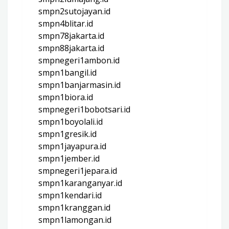
smpn2sutojayan.id
smpn4blitar.id
smpn78jakarta.id
smpn88jakarta.id
smpnegeri1ambon.id
smpn1bangil.id
smpn1banjarmasin.id
smpn1biora.id
smpnegeri1bobotsari.id
smpn1boyolali.id
smpn1gresik.id
smpn1jayapura.id
smpn1jember.id
smpnegeri1jepara.id
smpn1karanganyar.id
smpn1kendari.id
smpn1kranggan.id
smpn1lamongan.id