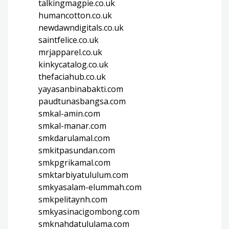
talkingmagpie.co.uk
humancotton.co.uk
newdawndigitals.co.uk
saintfelice.co.uk
mrjapparel.co.uk
kinkycatalog.co.uk
thefaciahub.co.uk
yayasanbinabakti.com
paudtunasbangsa.com
smkal-amin.com
smkal-manar.com
smkdarulamal.com
smkitpasundan.com
smkpgrikamal.com
smktarbiyatululum.com
smkyasalam-elummah.com
smkpelitaynh.com
smkyasinacigombong.com
smknahdatululama.com