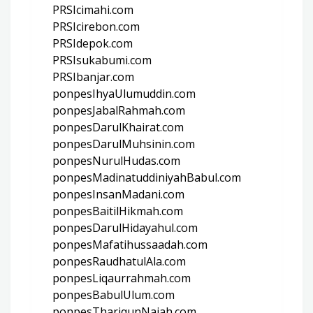
PRSIcimahi.com
PRSIcirebon.com
PRSIdepok.com
PRSIsukabumi.com
PRSIbanjar.com
ponpesIhyaUlumuddin.com
ponpesJabalRahmah.com
ponpesDarulKhairat.com
ponpesDarulMuhsinin.com
ponpesNurulHudas.com
ponpesMadinatuddiniyahBabul.com
ponpesInsanMadani.com
ponpesBaitilHikmah.com
ponpesDarulHidayahul.com
ponpesMafatihussaadah.com
ponpesRaudhatulAla.com
ponpesLiqaurrahmah.com
ponpesBabulUlum.com
ponpesThariqunNajah.com