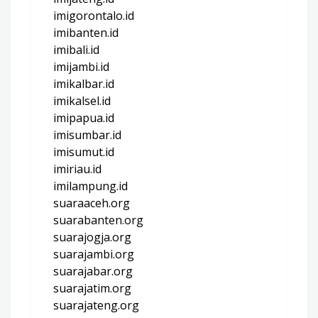
imigorontalo.id
imibanten.id
imibali.id
imijambi.id
imikalbar.id
imikalsel.id
imipapua.id
imisumbar.id
imisumut.id
imiriau.id
imilampung.id
suaraaceh.org
suarabanten.org
suarajogja.org
suarajambi.org
suarajabar.org
suarajatim.org
suarajateng.org