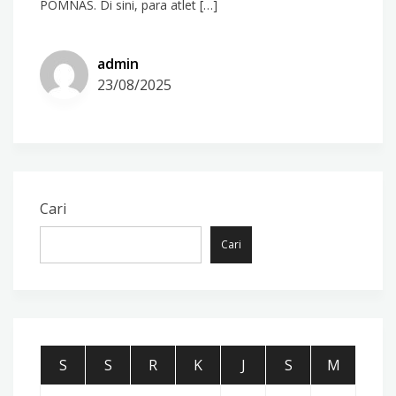
POMNAS. Di sini, para atlet […]
admin
23/08/2025
Cari
Cari
S
S
R
K
J
S
M