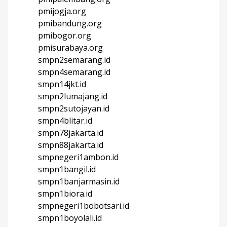
pmijogja.org
pmibandung.org
pmibogor.org
pmisurabaya.org
smpn2semarang.id
smpn4semarang.id
smpn14jkt.id
smpn2lumajang.id
smpn2sutojayan.id
smpn4blitar.id
smpn78jakarta.id
smpn88jakarta.id
smpnegeri1ambon.id
smpn1bangil.id
smpn1banjarmasin.id
smpn1biora.id
smpnegeri1bobotsari.id
smpn1boyolali.id