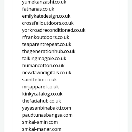
yumekanzashi.co.uk
fatnanas.co.uk
emilykatedesign.co.uk
crossfelloutdoors.co.uk
yorkroadreconditioned.co.uk
rfrankoutdoors.co.uk
teaparentrepeat.co.uk
thegenerationhub.co.uk
talkingmagpie.co.uk
humancotton.co.uk
newdawndigitals.co.uk
saintfelice.co.uk
mrjapparel.co.uk
kinkycatalog.co.uk
thefaciahub.co.uk
yayasanbinabakti.com
paudtunasbangsa.com
smkal-amin.com
smkal-manar.com