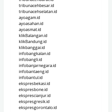
tribunacehbesar.id
tribunacehselatan.id
ayoagam.id
ayoasahan.id
ayoasmat.id
klikBalangan.id
klikBandung.id
klikbanggai.id
infobangkalan.id
infobangli.id
infobanjarnegara.id
infobantaeng.id
infobantul.id
ekspresbekasi.id
ekspresbone.id
eksprescianjur.id
ekspresgresik.id
ekspresgorontalo.id