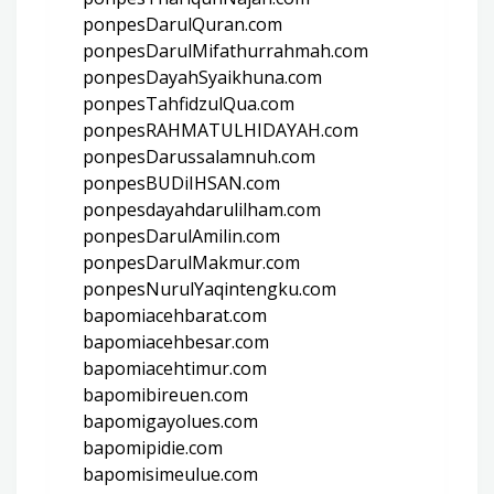
ponpesDarulQuran.com
ponpesDarulMifathurrahmah.com
ponpesDayahSyaikhuna.com
ponpesTahfidzulQua.com
ponpesRAHMATULHIDAYAH.com
ponpesDarussalamnuh.com
ponpesBUDiIHSAN.com
ponpesdayahdarulilham.com
ponpesDarulAmilin.com
ponpesDarulMakmur.com
ponpesNurulYaqintengku.com
bapomiacehbarat.com
bapomiacehbesar.com
bapomiacehtimur.com
bapomibireuen.com
bapomigayolues.com
bapomipidie.com
bapomisimeulue.com