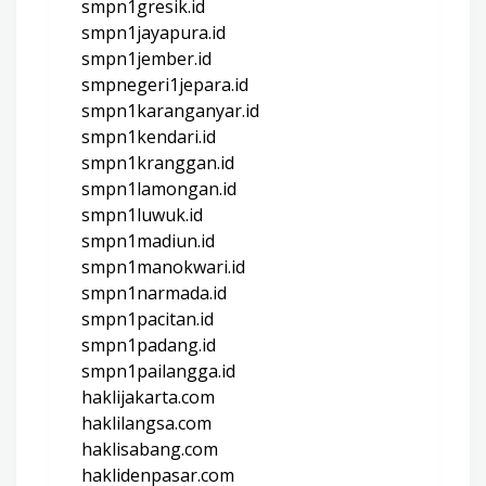
smpn1gresik.id
smpn1jayapura.id
smpn1jember.id
smpnegeri1jepara.id
smpn1karanganyar.id
smpn1kendari.id
smpn1kranggan.id
smpn1lamongan.id
smpn1luwuk.id
smpn1madiun.id
smpn1manokwari.id
smpn1narmada.id
smpn1pacitan.id
smpn1padang.id
smpn1pailangga.id
haklijakarta.com
haklilangsa.com
haklisabang.com
haklidenpasar.com