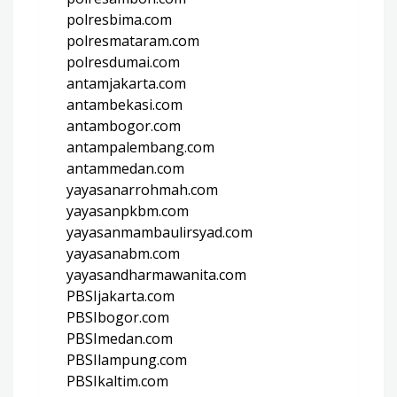
polresbima.com
polresmataram.com
polresdumai.com
antamjakarta.com
antambekasi.com
antambogor.com
antampalembang.com
antammedan.com
yayasanarrohmah.com
yayasanpkbm.com
yayasanmambaulirsyad.com
yayasanabm.com
yayasandharmawanita.com
PBSIjakarta.com
PBSIbogor.com
PBSImedan.com
PBSIlampung.com
PBSIkaltim.com