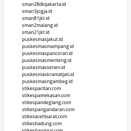
sman28dkijakarta.id
sman3jogja.id
sman81jkt.id
sman2malang.id
sman21jkt.id
puskesmasjakut.id
puskesmasmampang.id
puskesmaspancoran.id
puskesmasmenteng.id
puskesmassenen.id
puskesmaskramatjati.id
puskesmasngambeg.id
stikespacitan.com
stikespamekasan.com
stikespandeglang.com
stikespangandaran.com
stikesacehbarat.com
stikesbadung.com
stikesbanggai.com