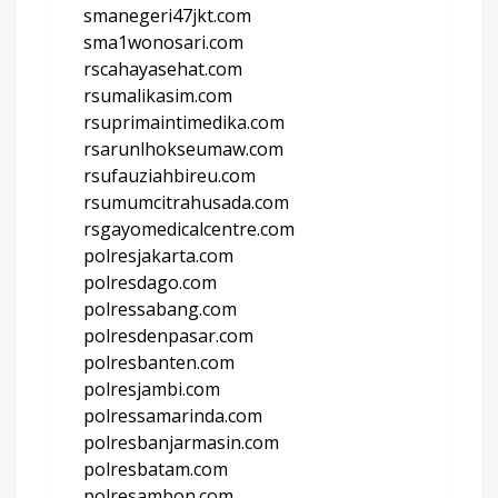
smanegeri47jkt.com
sma1wonosari.com
rscahayasehat.com
rsumalikasim.com
rsuprimaintimedika.com
rsarunlhokseumaw.com
rsufauziahbireu.com
rsumumcitrahusada.com
rsgayomedicalcentre.com
polresjakarta.com
polresdago.com
polressabang.com
polresdenpasar.com
polresbanten.com
polresjambi.com
polressamarinda.com
polresbanjarmasin.com
polresbatam.com
polresambon.com