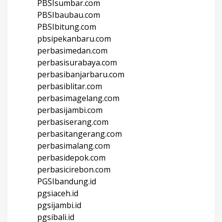
PBSIsumbar.com
PBSIbaubau.com
PBSIbitung.com
pbsipekanbaru.com
perbasimedan.com
perbasisurabaya.com
perbasibanjarbaru.com
perbasiblitar.com
perbasimagelang.com
perbasijambi.com
perbasiserang.com
perbasitangerang.com
perbasimalang.com
perbasidepok.com
perbasicirebon.com
PGSIbandung.id
pgsiaceh.id
pgsijambi.id
pgsibali.id