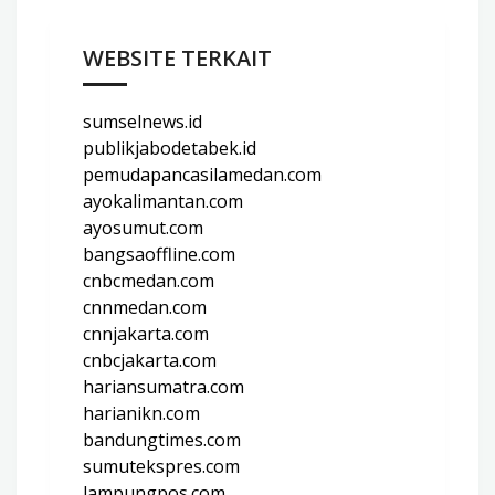
WEBSITE TERKAIT
sumselnews.id
publikjabodetabek.id
pemudapancasilamedan.com
ayokalimantan.com
ayosumut.com
bangsaoffline.com
cnbcmedan.com
cnnmedan.com
cnnjakarta.com
cnbcjakarta.com
hariansumatra.com
harianikn.com
bandungtimes.com
sumutekspres.com
lampungpos.com