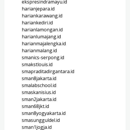
ekspresindramayu.id
harianjepara.id
hariankarawang.id
hariankediri.id
harianlamongan.id
harianlumajang.id
harianmajalengka.id
harianmalang.id
smanics-serpong.id
smakstlouis.id
smapraditadirgantara.id
sman8jakarta.id
smalabschool.id
smaskanisius.id
sman2jakarta.id
sman68jkt.id
sman8yogyakarta.id
smasungguldel.id
sman1jogja.id