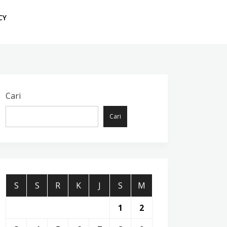
CY
Cari
Cari
S
S
R
K
J
S
M
1
2