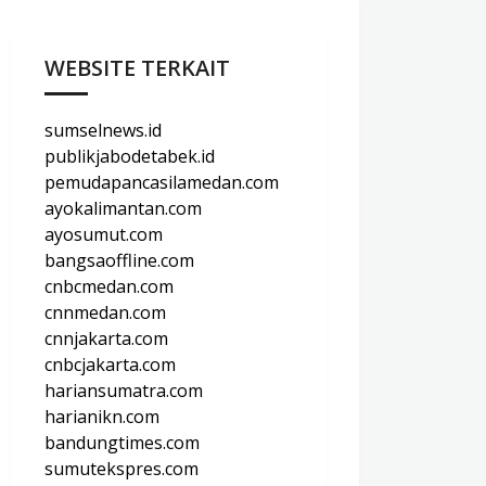
WEBSITE TERKAIT
sumselnews.id
publikjabodetabek.id
pemudapancasilamedan.com
ayokalimantan.com
ayosumut.com
bangsaoffline.com
cnbcmedan.com
cnnmedan.com
cnnjakarta.com
cnbcjakarta.com
hariansumatra.com
harianikn.com
bandungtimes.com
sumutekspres.com