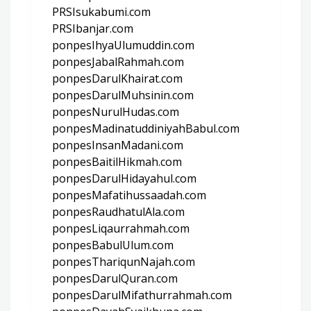
PRSIsukabumi.com
PRSIbanjar.com
ponpesIhyaUlumuddin.com
ponpesJabalRahmah.com
ponpesDarulKhairat.com
ponpesDarulMuhsinin.com
ponpesNurulHudas.com
ponpesMadinatuddiniyahBabul.com
ponpesInsanMadani.com
ponpesBaitilHikmah.com
ponpesDarulHidayahul.com
ponpesMafatihussaadah.com
ponpesRaudhatulAla.com
ponpesLiqaurrahmah.com
ponpesBabulUlum.com
ponpesThariqunNajah.com
ponpesDarulQuran.com
ponpesDarulMifathurrahmah.com