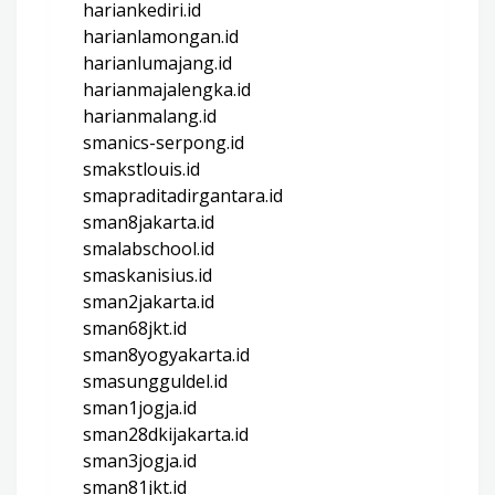
hariankediri.id
harianlamongan.id
harianlumajang.id
harianmajalengka.id
harianmalang.id
smanics-serpong.id
smakstlouis.id
smapraditadirgantara.id
sman8jakarta.id
smalabschool.id
smaskanisius.id
sman2jakarta.id
sman68jkt.id
sman8yogyakarta.id
smasungguldel.id
sman1jogja.id
sman28dkijakarta.id
sman3jogja.id
sman81jkt.id