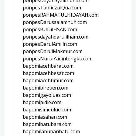
ponpesDayahSyaikhuna.com
ponpesTahfidzulQua.com
ponpesRAHMATULHIDAYAH.com
ponpesDarussalamnuh.com
ponpesBUDiIHSAN.com
ponpesdayahdarulilham.com
ponpesDarulAmilin.com
ponpesDarulMakmur.com
ponpesNurulYaqintengku.com
bapomiacehbarat.com
bapomiacehbesar.com
bapomiacehtimur.com
bapomibireuen.com
bapomigayolues.com
bapomipidie.com
bapomisimeulue.com
bapomiasahan.com
bapomibatubara.com
bapomilabuhanbatu.com