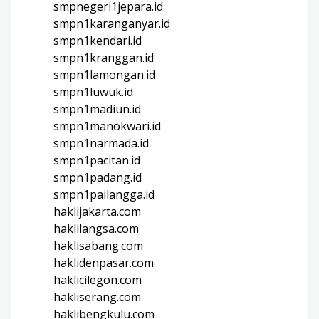
smpnegeri1jepara.id
smpn1karanganyar.id
smpn1kendari.id
smpn1kranggan.id
smpn1lamongan.id
smpn1luwuk.id
smpn1madiun.id
smpn1manokwari.id
smpn1narmada.id
smpn1pacitan.id
smpn1padang.id
smpn1pailangga.id
haklijakarta.com
haklilangsa.com
haklisabang.com
haklidenpasar.com
haklicilegon.com
hakliserang.com
haklibengkulu.com