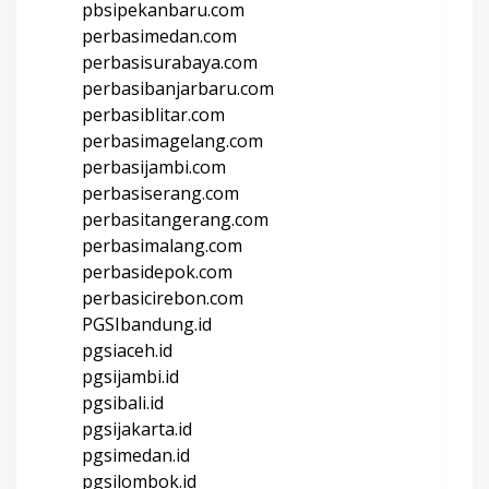
pbsipekanbaru.com
perbasimedan.com
perbasisurabaya.com
perbasibanjarbaru.com
perbasiblitar.com
perbasimagelang.com
perbasijambi.com
perbasiserang.com
perbasitangerang.com
perbasimalang.com
perbasidepok.com
perbasicirebon.com
PGSIbandung.id
pgsiaceh.id
pgsijambi.id
pgsibali.id
pgsijakarta.id
pgsimedan.id
pgsilombok.id