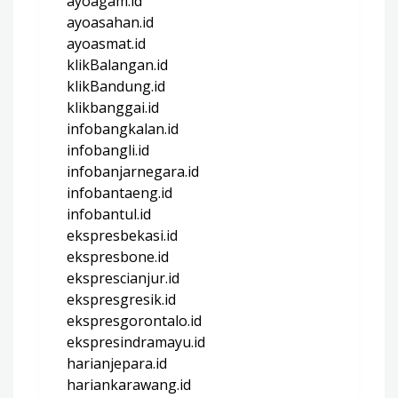
ayoagam.id
ayoasahan.id
ayoasmat.id
klikBalangan.id
klikBandung.id
klikbanggai.id
infobangkalan.id
infobangli.id
infobanjarnegara.id
infobantaeng.id
infobantul.id
ekspresbekasi.id
ekspresbone.id
eksprescianjur.id
ekspresgresik.id
ekspresgorontalo.id
ekspresindramayu.id
harianjepara.id
hariankarawang.id