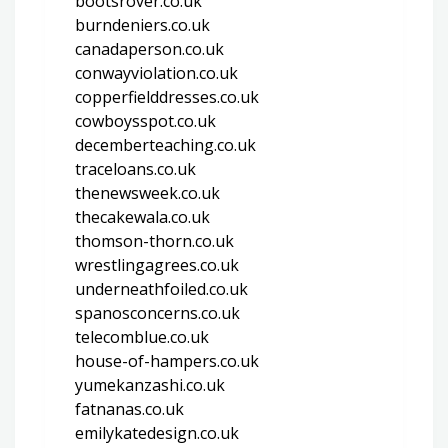
bootsrover.co.uk
burndeniers.co.uk
canadaperson.co.uk
conwayviolation.co.uk
copperfielddresses.co.uk
cowboysspot.co.uk
decemberteaching.co.uk
traceloans.co.uk
thenewsweek.co.uk
thecakewala.co.uk
thomson-thorn.co.uk
wrestlingagrees.co.uk
underneathfoiled.co.uk
spanosconcerns.co.uk
telecomblue.co.uk
house-of-hampers.co.uk
yumekanzashi.co.uk
fatnanas.co.uk
emilykatedesign.co.uk