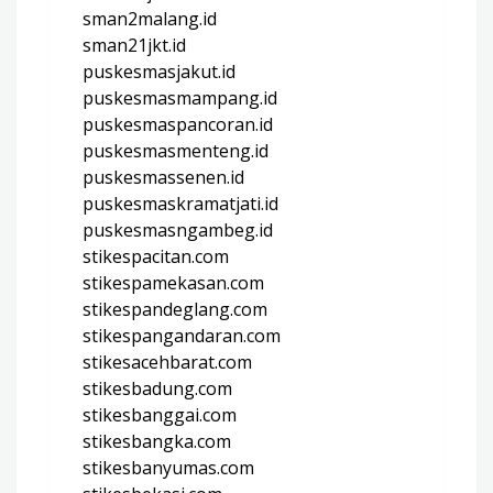
sman2malang.id
sman21jkt.id
puskesmasjakut.id
puskesmasmampang.id
puskesmaspancoran.id
puskesmasmenteng.id
puskesmassenen.id
puskesmaskramatjati.id
puskesmasngambeg.id
stikespacitan.com
stikespamekasan.com
stikespandeglang.com
stikespangandaran.com
stikesacehbarat.com
stikesbadung.com
stikesbanggai.com
stikesbangka.com
stikesbanyumas.com