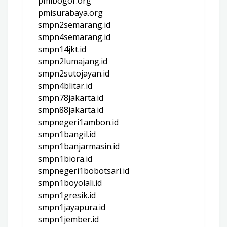
pmibogor.org
pmisurabaya.org
smpn2semarang.id
smpn4semarang.id
smpn14jkt.id
smpn2lumajang.id
smpn2sutojayan.id
smpn4blitar.id
smpn78jakarta.id
smpn88jakarta.id
smpnegeri1ambon.id
smpn1bangil.id
smpn1banjarmasin.id
smpn1biora.id
smpnegeri1bobotsari.id
smpn1boyolali.id
smpn1gresik.id
smpn1jayapura.id
smpn1jember.id