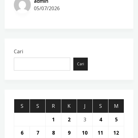
admin
05/07/2026
Cari
Cari
S
S
R
K
J
S
M
1
2
3
4
5
6
7
8
9
10
11
12