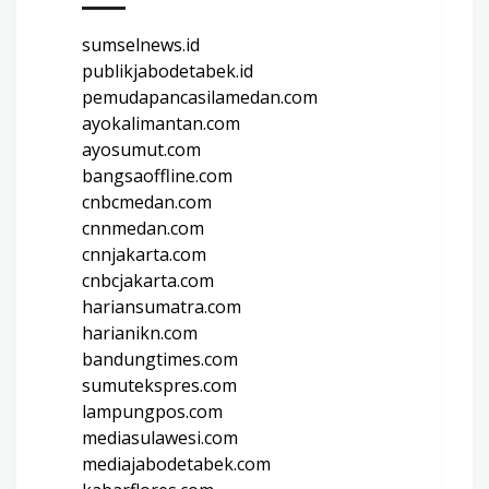
sumselnews.id
publikjabodetabek.id
pemudapancasilamedan.com
ayokalimantan.com
ayosumut.com
bangsaoffline.com
cnbcmedan.com
cnnmedan.com
cnnjakarta.com
cnbcjakarta.com
hariansumatra.com
harianikn.com
bandungtimes.com
sumutekspres.com
lampungpos.com
mediasulawesi.com
mediajabodetabek.com